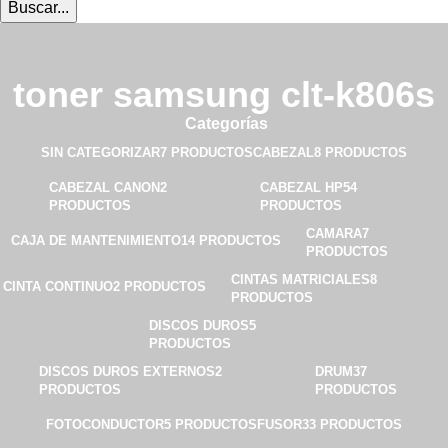
Buscar...
toner samsung clt-k806s
Categorías
SIN CATEGORIZAR
7 PRODUCTOS
CABEZAL
8 PRODUCTOS
CABEZAL CANON
2
CABEZAL HP
54
PRODUCTOS
PRODUCTOS
CAMARA
7
CAJA DE MANTENIMIENTO
14 PRODUCTOS
PRODUCTOS
CINTAS MATRICIALES
8
CINTA CONTINUO
2 PRODUCTOS
PRODUCTOS
DISCOS DUROS
5
PRODUCTOS
DISCOS DUROS EXTERNOS
2
DRUM
37
PRODUCTOS
PRODUCTOS
FOTOCONDUCTOR
5 PRODUCTOS
FUSOR
33 PRODUCTOS