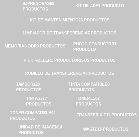
IMPRESORAS
69
KIT DE ADF
1 PRODUCTO
PRODUCTOS
KIT DE MANTENIMIENTO
26 PRODUCTOS
LIMPIADOR DE TRANSFERENCIA
7 PRODUCTOS
PHOTO CONDUCTOR
1
MEMORIAS DDR
0 PRODUCTOS
PRODUCTO
PICK ROLLER
1 PRODUCTO
RISO
5 PRODUCTOS
RODILLO DE TRANSFERENCIA
5 PRODUCTOS
TAMBOR
120
TINTA COMPATIBLE
0
PRODUCTOS
PRODUCTOS
TINTAS
377
TONER
1.502
PRODUCTOS
PRODUCTOS
TONER COMPATIBLE
42
TRANSFER KIT
11 PRODUCTOS
PRODUCTOS
UNIDAD DE IMAGEN
14
WASTE
15 PRODUCTOS
PRODUCTOS