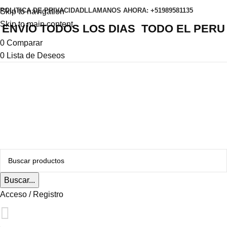
POLITICA DE PRIVACIDAD
LLAMANOS AHORA: +51989581135
Skip to navigation
Skip to main content
ENVÍO TODOS LOS DIAS TODO EL PERU
0
Comparar
0
Lista de Deseos
Buscar...
Acceso / Registro