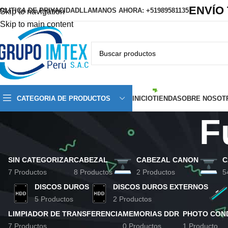
ENVÍO
OLITICA DE PRIVACIDAD
LLAMANOS AHORA: +51989581135
Skip to navigation
Skip to main content
CATEGORIA DE PRODUCTOS
INICIO
TIENDA
SOBRE NOSOT
F
SIN CATEGORIZAR
CABEZAL
CABEZAL CANON
C
7 Productos
8 Productos
2 Productos
5
DISCOS DUROS
DISCOS DUROS EXTERNOS
5 Productos
2 Productos
LIMPIADOR DE TRANSFERENCIA
MEMORIAS DDR
PHOTO CON
7 Productos
0 Productos
1 Producto