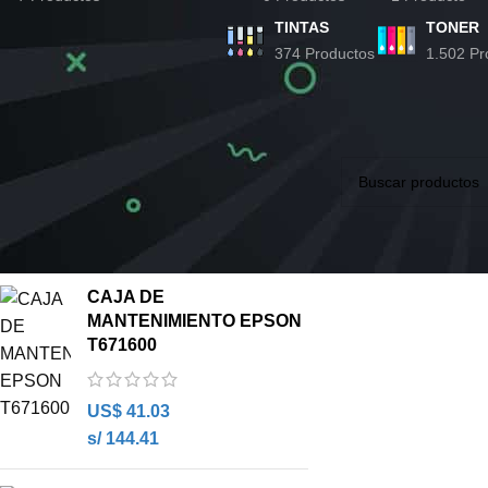
TINTAS
TONER
374 Productos
1.502 Pr
ESTADO DEL INVENTARIO
Inicio
FUSOR
Fus
En oferta
No se han encontra
En stock
PRODUCTOS MEJOR CALIFICADOS
CAJA DE
MANTENIMIENTO EPSON
T671600
US$
41.03
s/ 144.41