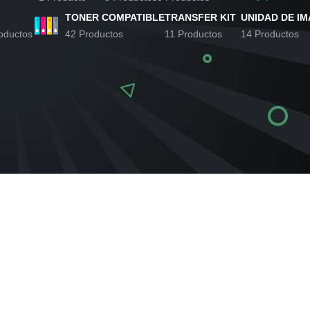
TONER COMPATIBLE
TRANSFER KIT
UNIDAD DE I
oductos
42 Productos
11 Productos
14 Productos
or Lexmark
do productos que coincidan con tu selección.