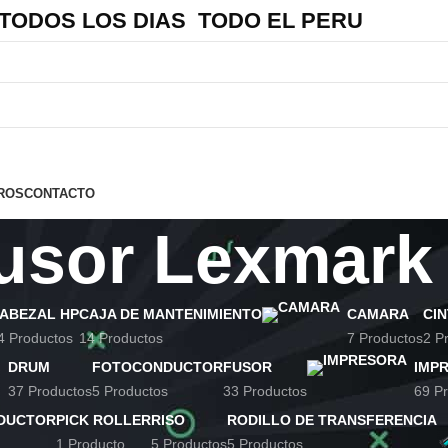
 TODOS LOS DIAS TODO EL PERU
ROS
CONTACTO
usor Lexmark
ABEZAL HP
CAJA DE MANTENIMIENTO
CAMARA
CI
4 Productos
14 Productos
7 Productos
2 P
DRUM
FOTOCONDUCTOR
FUSOR
IMP
37 Productos
5 Productos
33 Productos
69 P
DUCTOR
PICK ROLLER
RISO
RODILLO DE TRANSFERENCIA
1 Producto
5 Productos
5 Productos