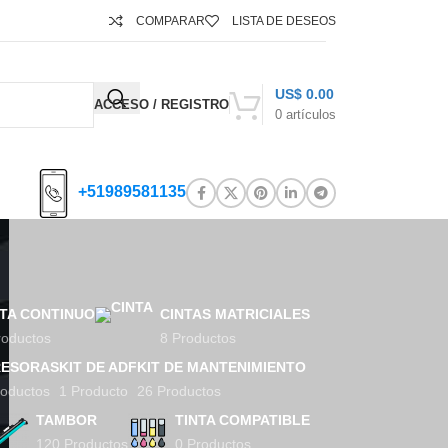
COMPARAR
LISTA DE DESEOS
US$
0.00
ACCESO / REGISTRO
0
artículos
+51989581135
NTA CONTINUO
CINTAS MATRICIALES
roductos
8 Productos
RESORAS
KIT DE ADF
KIT DE MANTENIMIENTO
roductos
1 Producto
26 Productos
TAMBOR
TINTA COMPATIBLE
120 Productos
0 Productos