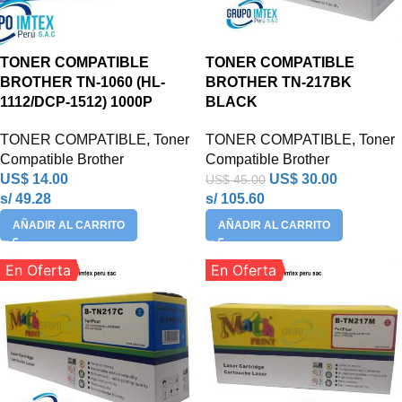
TONER COMPATIBLE
TONER COMPATIBLE
BROTHER TN-1060 (HL-
BROTHER TN-217BK
1112/DCP-1512) 1000P
BLACK
TONER COMPATIBLE
,
Toner
TONER COMPATIBLE
,
Toner
Compatible Brother
Compatible Brother
US$
14.00
US$
30.00
US$
45.00
s/ 49.28
s/ 105.60
AÑADIR AL CARRITO
AÑADIR AL CARRITO
En Oferta
En Oferta