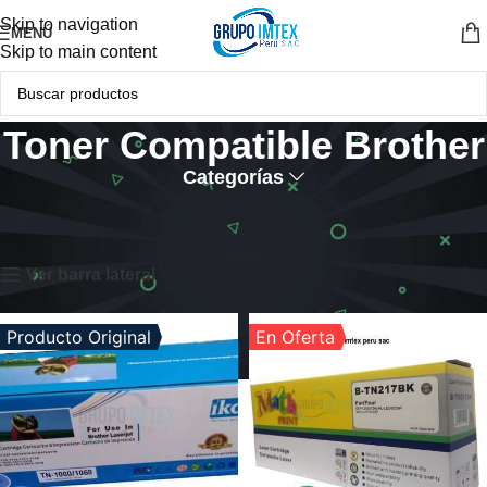
Skip to navigation
MENÚ
Skip to main content
Toner Compatible Brother
Categorías
Inicio
TONER COMPATIBLE
Toner Compatible Brother
Mostrando los 9 resultados
Ver barra lateral
Producto Original
En Oferta