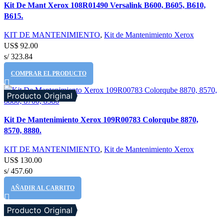
Kit De Mant Xerox 108R01490 Versalink B600, B605, B610,
Vista rápida
B615.
Añadir a la lista de deseos
KIT DE MANTENIMIENTO
,
Kit de Mantenimiento Xerox
US$
92.00
s/ 323.84
COMPRAR EL PRODUCTO
Producto Original
Comparar
Kit De Mantenimiento Xerox 109R00783 Colorqube 8870,
Vista rápida
8570, 8880.
Añadir a la lista de deseos
KIT DE MANTENIMIENTO
,
Kit de Mantenimiento Xerox
US$
130.00
s/ 457.60
AÑADIR AL CARRITO
Producto Original