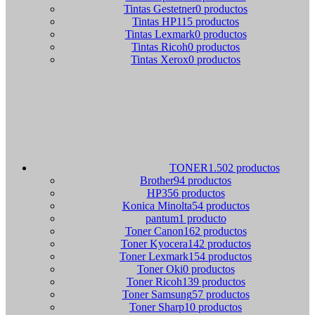
Tintas Gestetner
0 productos
Tintas HP
115 productos
Tintas Lexmark
0 productos
Tintas Ricoh
0 productos
Tintas Xerox
0 productos
TONER
1.502 productos
Brother
94 productos
HP
356 productos
Konica Minolta
54 productos
pantum
1 producto
Toner Canon
162 productos
Toner Kyocera
142 productos
Toner Lexmark
154 productos
Toner Oki
0 productos
Toner Ricoh
139 productos
Toner Samsung
57 productos
Toner Sharp
10 productos