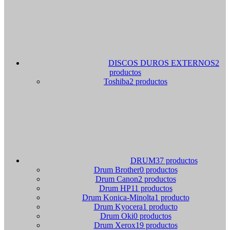
DISCOS DUROS EXTERNOS
2
productos
Toshiba
2 productos
DRUM
37 productos
Drum Brother
0 productos
Drum Canon
2 productos
Drum HP
11 productos
Drum Konica-Minolta
1 producto
Drum Kyocera
1 producto
Drum Oki
0 productos
Drum Xerox
19 productos