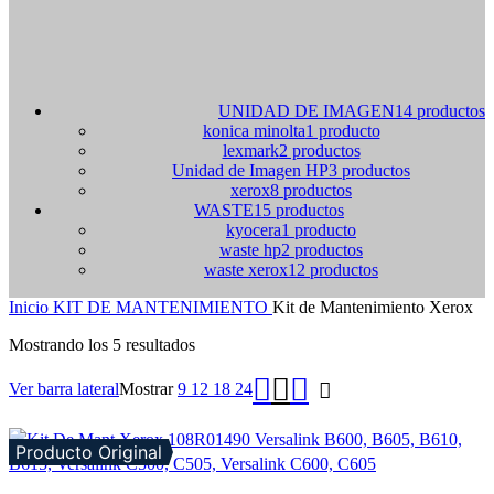
UNIDAD DE IMAGEN
14 productos
konica minolta
1 producto
lexmark
2 productos
Unidad de Imagen HP
3 productos
xerox
8 productos
WASTE
15 productos
kyocera
1 producto
waste hp
2 productos
waste xerox
12 productos
Inicio
KIT DE MANTENIMIENTO
Kit de Mantenimiento Xerox
Mostrando los 5 resultados
Ver barra lateral
Mostrar
9
12
18
24
Producto Original
Comparar