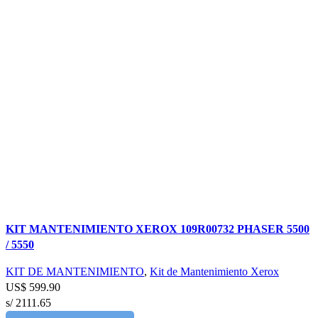
Comparar
KIT MANTENIMIENTO XEROX 109R00732 PHASER 5500
Vista rápida
/ 5550
Añadir a la lista de deseos
KIT DE MANTENIMIENTO
,
Kit de Mantenimiento Xerox
US$
599.90
s/ 2111.65