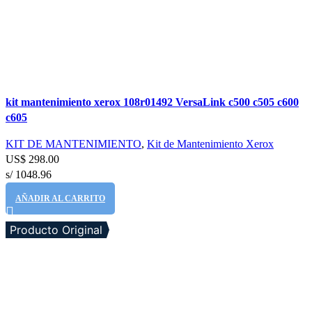
Comparar
kit mantenimiento xerox 108r01492 VersaLink c500 c505 c600
Vista rápida
c605
Añadir a la lista de deseos
KIT DE MANTENIMIENTO
,
Kit de Mantenimiento Xerox
US$
298.00
s/ 1048.96
AÑADIR AL CARRITO
Producto Original