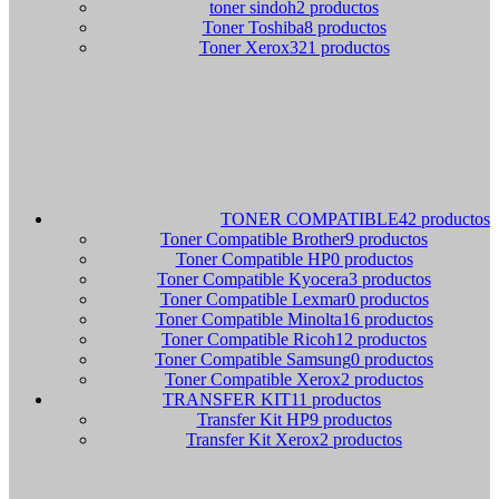
toner sindoh
2 productos
Toner Toshiba
8 productos
Toner Xerox
321 productos
TONER COMPATIBLE
42 productos
Toner Compatible Brother
9 productos
Toner Compatible HP
0 productos
Toner Compatible Kyocera
3 productos
Toner Compatible Lexmar
0 productos
Toner Compatible Minolta
16 productos
Toner Compatible Ricoh
12 productos
Toner Compatible Samsung
0 productos
Toner Compatible Xerox
2 productos
TRANSFER KIT
11 productos
Transfer Kit HP
9 productos
Transfer Kit Xerox
2 productos