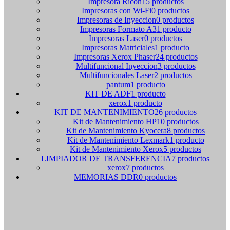
Impresora Ricoh
15 productos
Impresoras con Wi-Fi
0 productos
Impresoras de Inyeccion
0 productos
Impresoras Formato A3
1 producto
Impresoras Laser
0 productos
Impresoras Matriciales
1 producto
Impresoras Xerox Phaser
24 productos
Multifuncional Inyeccion
3 productos
Multifuncionales Laser
2 productos
pantum
1 producto
KIT DE ADF
1 producto
xerox
1 producto
KIT DE MANTENIMIENTO
26 productos
Kit de Mantenimiento HP
10 productos
Kit de Mantenimiento Kyocera
8 productos
Kit de Mantenimiento Lexmark
1 producto
Kit de Mantenimiento Xerox
5 productos
LIMPIADOR DE TRANSFERENCIA
7 productos
xerox
7 productos
MEMORIAS DDR
0 productos