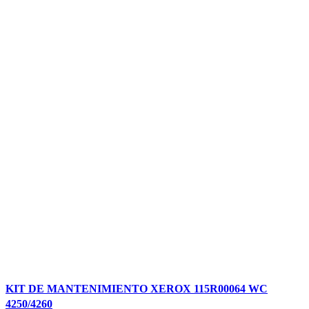
Comparar
KIT DE MANTENIMIENTO XEROX 115R00064 WC
Vista rápida
4250/4260
Añadir a la lista de deseos