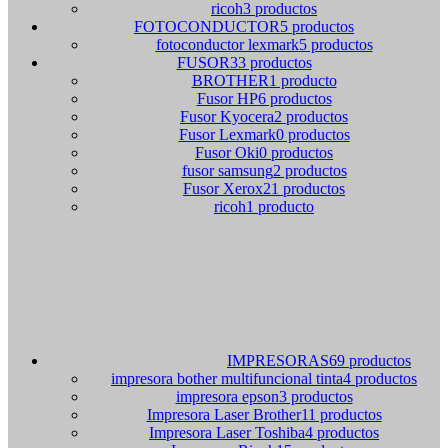
ricoh
3 productos
FOTOCONDUCTOR
5 productos
fotoconductor lexmark
5 productos
FUSOR
33 productos
BROTHER
1 producto
Fusor HP
6 productos
Fusor Kyocera
2 productos
Fusor Lexmark
0 productos
Fusor Oki
0 productos
fusor samsung
2 productos
Fusor Xerox
21 productos
ricoh
1 producto
IMPRESORAS
69 productos
impresora bother multifuncional tinta
4 productos
impresora epson
3 productos
Impresora Laser Brother
11 productos
Impresora Laser Toshiba
4 productos