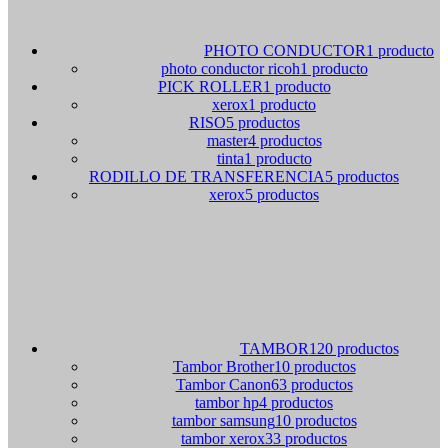
PHOTO CONDUCTOR
1 producto
photo conductor ricoh
1 producto
PICK ROLLER
1 producto
xerox
1 producto
RISO
5 productos
master
4 productos
tinta
1 producto
RODILLO DE TRANSFERENCIA
5 productos
xerox
5 productos
TAMBOR
120 productos
Tambor Brother
10 productos
Tambor Canon
63 productos
tambor hp
4 productos
tambor samsung
10 productos
tambor xerox
33 productos