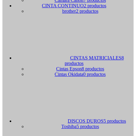
Camara Canon
7 productos
CINTA CONTINUO
2 productos
brother
2 productos
CINTAS MATRICIALES
8
productos
Cintas Epson
8 productos
Cintas Okidata
0 productos
DISCOS DUROS
5 productos
Toshiba
5 productos