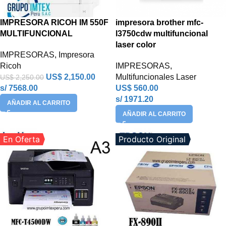
IMPRESORA RICOH IM 550F
impresora brother mfc-
MULTIFUNCIONAL
l3750cdw multifuncional
laser color
IMPRESORAS
,
Impresora
Ricoh
IMPRESORAS
,
US$
2,150.00
Multifuncionales Laser
US$
2,250.00
s/ 7568.00
US$
560.00
s/ 1971.20
AÑADIR AL CARRITO
AÑADIR AL CARRITO
En Oferta
Producto Original