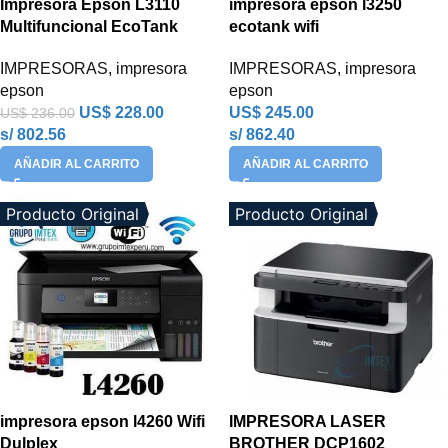
Impresora Epson L3110
impresora epson l3250
Multifuncional EcoTank
ecotank wifi
IMPRESORAS
,
impresora
IMPRESORAS
,
impresora
epson
epson
US$
228.00
US$
245.00
US$
236.00
s/ 802.56
s/ 862.40
AÑADIR AL CARRITO
AÑADIR AL CARRITO
Producto Original
Producto Original
impresora epson l4260 Wifi
IMPRESORA LASER
Dulplex
BROTHER DCP1602