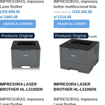
IMPRESORAS
,
Impresora
IMPRESORAS
,
impresora
Laser Brother
bother multifuncional tinta
US$
699.00
US$
345.00
US$
360.00
s/ 2460.48
s/ 1214.40
AÑADIR AL CARRITO
AÑADIR AL CARRITO
Producto Original
Producto Original
IMPRESORA LASER
IMPRESORA LASER
BROTHER HL-L5100DN
BROTHER HL-L5100DN
IMPRESORAS
,
Impresora
IMPRESORAS
,
Impresora
Laser Brother
Laser Brother