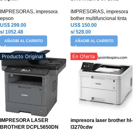
IMPRESORAS
,
impresora
IMPRESORAS
,
impresora
epson
bother multifuncional tinta
US$
299.00
US$
150.00
s/ 1052.48
s/ 528.00
AÑADIR AL CARRITO
AÑADIR AL CARRITO
Producto Original
En Oferta
IMPRESORA LASER
impresora laser brother hl-
BROTHER DCPL5650DN
l3270cdw