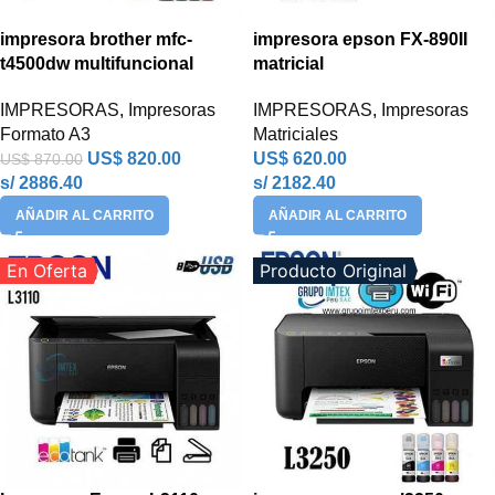
impresora brother mfc-
impresora epson FX-890II
t4500dw multifuncional
matricial
IMPRESORAS
,
Impresoras
IMPRESORAS
,
Impresoras
Formato A3
Matriciales
US$
820.00
US$
620.00
US$
870.00
s/ 2886.40
s/ 2182.40
AÑADIR AL CARRITO
AÑADIR AL CARRITO
En Oferta
Producto Original