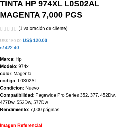
TINTA HP 974XL L0S02AL
MAGENTA 7,000 PGS
(
1
valoración de cliente)
US$
120.00
US$
150.00
s/ 422.40
Marca
: Hp
Modelo
: 974x
color
: Magenta
codigo:
L0S02Al
Condicion:
Nuevo
Compatibilidad
: Pagewide Pro Series 352, 377, 452Dw,
477Dw, 552Dw, 577Dw
Rendimiento
: 7,000 páginas
Imagen Referencial