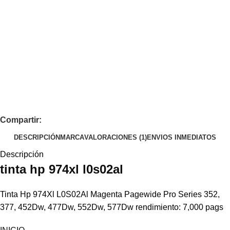
Compartir:
DESCRIPCIÓN
MARCA
VALORACIONES (1)
ENVIOS INMEDIATOS
Descripción
tinta
hp
974xl l0s02al
Tinta Hp 974Xl L0S02Al Magenta Pagewide Pro Series 352,
377, 452Dw, 477Dw, 552Dw, 577Dw rendimiento: 7,000 pags