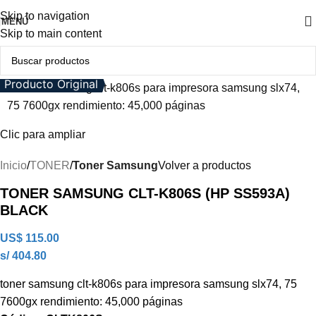
Skip to navigation
MENÚ
Skip to main content
Producto Original
Clic para ampliar
Inicio
TONER
Toner Samsung
Volver a productos
TONER SAMSUNG CLT-K806S (HP SS593A)
BLACK
US$
115.00
s/ 404.80
toner samsung clt-k806s para impresora samsung slx74, 75
7600gx rendimiento: 45,000 páginas