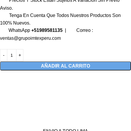
Precios Y Stock Están Sujetos A Variación Sin Previo
Aviso.
Tenga En Cuenta Que Todos Nuestros Productos Son
100% Nuevos.
WhatsApp
+51989581135
|
Correo :
ventas@grupoimtexperu.com
AÑADIR AL CARRITO