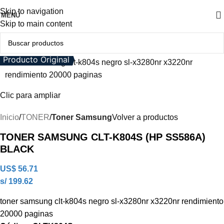
Skip to navigation
MENÚ
Skip to main content
Producto Original
Clic para ampliar
Inicio
TONER
Toner Samsung
Volver a productos
TONER SAMSUNG CLT-K804S (HP SS586A)
BLACK
US$
56.71
s/ 199.62
toner samsung clt-k804s negro sl-x3280nr x3220nr rendimiento
20000 paginas