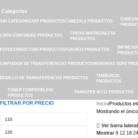
Categorías
CABEZA
SIN CATEGORIZAR
7 PRODUCTOS
CABEZAL
8 PRODUCTOS
PRODUC
CINTAS MATRICIALES
8
CINTA CONTINUO
2 PRODUCTOS
PRODUCTOS
IMPRESO
FOTOCONDUCTOR
5 PRODUCTOS
FUSOR
33 PRODUCTOS
PRODUCT
LIMPIADOR DE TRANSFERENCIA
7 PRODUCTOS
MEMORIAS DDR
0 PRO
TAMBOR
120
RODILLO DE TRANSFERENCIA
5 PRODUCTOS
PRODUCTOS
TONER COMPATIBLE
42
TRANSFER KIT
11 PRODUCTOS
PRODUCTOS
FILTRAR POR PRECIO
Inicio
Productos 
Mostrando el único
Ver barra lateral
Mostrar
9
12
18
2