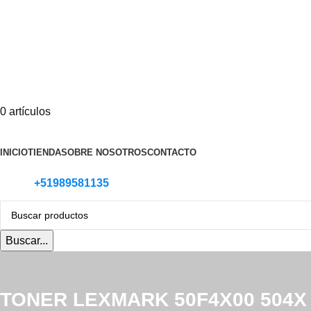
0
artículos
Categoria de Productos
INICIO
TIENDA
SOBRE NOSOTROS
CONTACTO
+51989581135
Buscar...
TONER LEXMARK 50F4X00 504X