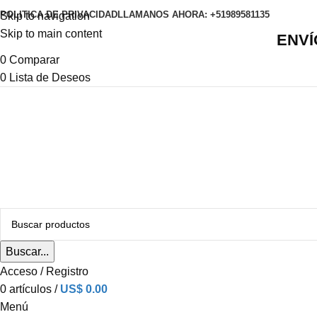
POLITICA DE PRIVACIDAD
LLAMANOS AHORA: +51989581135
Skip to navigation
Skip to main content
ENVÍ
0
Comparar
0
Lista de Deseos
Buscar...
Acceso / Registro
0
artículos
/
US$
0.00
Menú