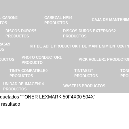
L CANON
2
CABEZAL HP
54
CAJA DE MANTENI
TOS
PRODUCTOS
DISCOS DUROS
5
DISCOS DUROS EXTERNOS
2
PRODUCTOS
PRODUCTOS
RAS
69
KIT DE ADF
1 PRODUCTO
KIT DE MANTENIMIENTO
26 
OS
PHOTO CONDUCTOR
1
DUCTOS
PICK ROLLER
1 PRODUCTO
PRODUCTO
TINTA COMPATIBLE
0
TINTAS
374
TON
PRODUCTOS
PRODUCTOS
PRO
UNIDAD DE IMAGEN
14
WASTE
15 PRODUCTOS
PRODUCTOS
etiquetados “TONER LEXMARK 50F4X00 504X”
 resultado
4