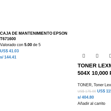
CAJA DE MANTENIMIENTO EPSON
T671600
Valorado con
5.00
de 5
US$
41.03
s/ 144.41
TONER LEX
504X 10,000
TONER
,
Toner Le
US$
11
US$
175.00
s/ 404.80
Añadir al carrito