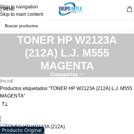
Skip to navigation
MENÚ
Skip to main content
TONER HP W2123A
(212A) L.J. M555
MAGENTA
Categorías
Inicio
Productos etiquetados “TONER HP W2123A (212A) L.J. M555
MAGENTA”
Producto Original