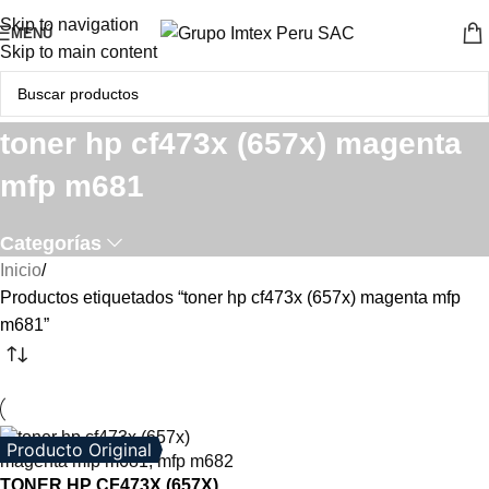
Skip to navigation
MENÚ
Skip to main content
toner hp cf473x (657x) magenta
mfp m681
Categorías
Inicio
Productos etiquetados “toner hp cf473x (657x) magenta mfp
m681”
Producto Original
TONER HP CF473X (657X)