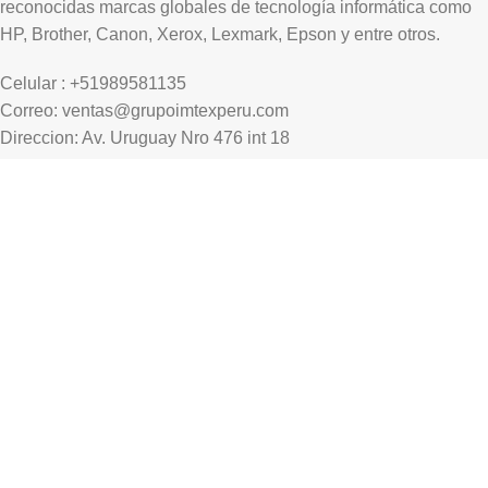
reconocidas marcas globales de tecnología informática como
HP, Brother, Canon, Xerox, Lexmark, Epson y entre otros.
Celular : +51989581135
Correo: ventas@grupoimtexperu.com
Direccion: Av. Uruguay Nro 476 int 18
Paga T. Débito/Crédito:
Forma de pago:
Nuestros redes sociales:
© Copyright 2018 - 2022 Todos los derechos reservados.
Developed by
Grupo Imtex Peru/
Diseños ELQ