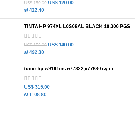
US$
120.00
US$
150.00
s/ 422.40
TINTA HP 974XL L0S08AL BLACK 10,000 PGS
US$
140.00
US$
156.00
s/ 492.80
toner hp w9191mc e77822,e77830 cyan
US$
315.00
s/ 1108.80