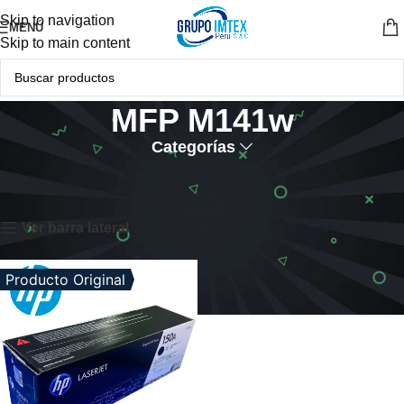
Skip to navigation
MENÚ
Skip to main content
MFP M141w
Categorías
Inicio
Productos etiquetados “MFP M141w”
Mostrando el único resultado
Ver barra lateral
Producto Original