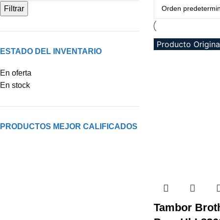
Filtrar
Producto Origina
Producto Origina
Producto Origina
Producto Origina
Producto Origina
Producto Origina
Producto Origina
Producto Origina
ESTADO DEL INVENTARIO
En oferta
En stock
PRODUCTOS MEJOR CALIFICADOS
Tambor Broth