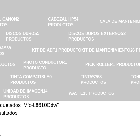
L CANON
2
CABEZAL HP
54
CAJA DE MANTENI
TOS
PRODUCTOS
DISCOS DUROS
5
DISCOS DUROS EXTERNOS
2
PRODUCTOS
PRODUCTOS
RAS
69
KIT DE ADF
1 PRODUCTO
KIT DE MANTENIMIENTO
26 
OS
PHOTO CONDUCTOR
1
DUCTOS
PICK ROLLER
1 PRODUCTO
PRODUCTO
TINTA COMPATIBLE
0
TINTAS
368
TON
PRODUCTOS
PRODUCTOS
PRO
UNIDAD DE IMAGEN
14
WASTE
15 PRODUCTOS
PRODUCTOS
tiquetados “Mfc-L8610Cdw”
sultados
4