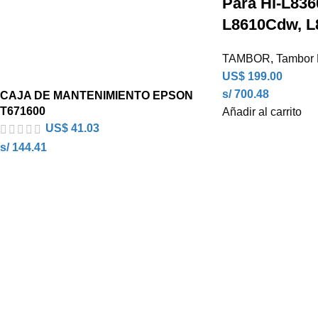
Para Hl-L836
L8610Cdw, L
TAMBOR
,
Tambor 
US$
199.00
s/ 700.48
CAJA DE MANTENIMIENTO EPSON
T671600
Añadir al carrito
US$
41.03
s/ 144.41