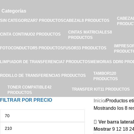
Categorías
CABEZA
SIN CATEGORIZAR
7 PRODUCTOS
CABEZAL
8 PRODUCTOS
PRODUC
CINTAS MATRICIALES
8
CINTA CONTINUO
2 PRODUCTOS
PRODUCTOS
IMPRESO
FOTOCONDUCTOR
5 PRODUCTOS
FUSOR
33 PRODUCTOS
PRODUCT
LIMPIADOR DE TRANSFERENCIA
7 PRODUCTOS
MEMORIAS DDR
0 PRO
TAMBOR
120
RODILLO DE TRANSFERENCIA
5 PRODUCTOS
PRODUCTOS
TONER COMPATIBLE
42
TRANSFER KIT
11 PRODUCTOS
PRODUCTOS
FILTRAR POR PRECIO
Inicio
Productos e
Mostrando los 8 re
Ver barra lateral
Mostrar
9
12
18
2