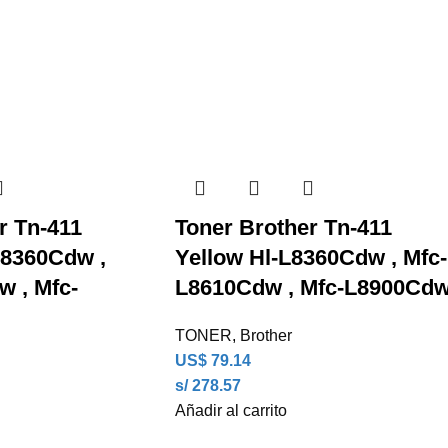
r Tn-411
Toner Brother Tn-411
L8360Cdw ,
Yellow Hl-L8360Cdw , Mfc-
 , Mfc-
L8610Cdw , Mfc-L8900Cd
TONER
,
Brother
US$
79.14
s/ 278.57
Añadir al carrito