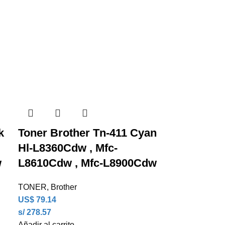
k
Toner Brother Tn-411 Cyan
Hl-L8360Cdw , Mfc-
w
L8610Cdw , Mfc-L8900Cdw
TONER
,
Brother
US$
79.14
s/ 278.57
Añadir al carrito