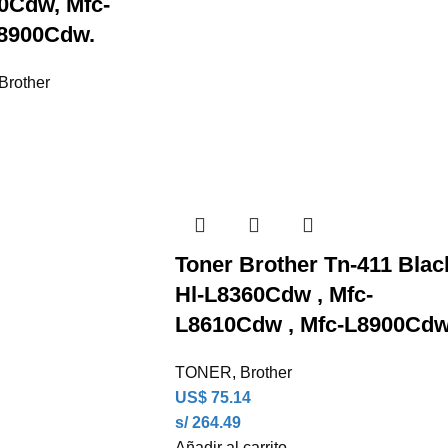
0Cdw, Mfc-
8900Cdw.
Brother
Toner Brother Tn-411 Blac
Hl-L8360Cdw , Mfc-
L8610Cdw , Mfc-L8900Cd
TONER
,
Brother
US$
75.14
s/ 264.49
Añadir al carrito