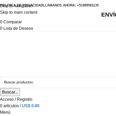
POLITICA DE PRIVACIDAD
LLAMANOS AHORA: +51989581135
Skip to navigation
Skip to main content
ENVÍ
0
Comparar
0
Lista de Deseos
Buscar...
Acceso / Registro
0
artículos
/
US$
0.00
Menú