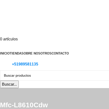
0
artículos
Categoria de Productos
INICIO
TIENDA
SOBRE NOSOTROS
CONTACTO
+51989581135
Buscar...
Mfc-L8610Cdw