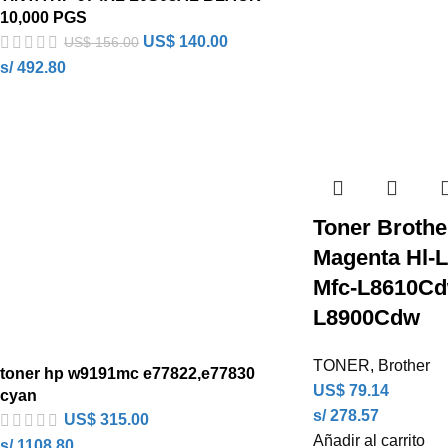
10,000 PGS
US$
140.00
US$
156.00
s/ 492.80
Toner Brothe
Magenta Hl-
Mfc-L8610Cdw
L8900Cdw
TONER
,
Brother
toner hp w9191mc e77822,e77830
US$
79.14
cyan
s/ 278.57
US$
315.00
Añadir al carrito
s/ 1108.80