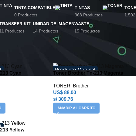
TINTA COMPATIBLE
TINTAS
TON
0 Productos
368 Productos
1.502
TRANSFER KIT
UNIDAD DE IMAGEN
WASTE
11 Productos
14 Productos
15 Productos
iquetados “Brother Tn-213”
Mostrar
9
12
l
Producto Original
-213 Cyan
Toner Brother Tn-213 Magenta
TONER
,
Brother
US$
88.00
s/ 309.76
O
AÑADIR AL CARRITO
l
-213 Yellow