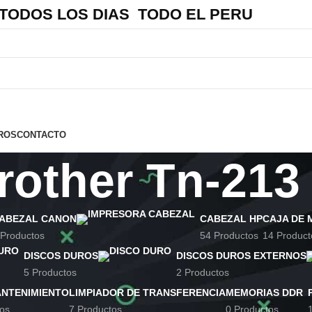
 TODOS LOS DIAS TODO EL PERU
ROS
CONTACTO
rother Tn-213
ABEZAL CANON
CABEZAL HP
CAJA DE 
 Productos
54 Productos
14 Product
DISCOS DUROS
DISCOS DUROS EXTERNOS
5 Productos
2 Productos
ANTENIMIENTO
LIMPIADOR DE TRANSFERENCIA
MEMORIAS DDR
os
7 Productos
0 Productos