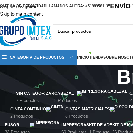
ENVÍO
OLITICA DE PRIVACIDAD
LLAMANOS AHORA: +51989581135
Skip to navigation
Skip to main content
CATEGORIA DE PRODUCTOS
INICIO
TIENDA
SOBRE NOSOT
B
SIN CATEGORIZAR
CABEZAL
C
7 Productos
8 Productos
2
CINTA CONTINUO
CINTAS MATRICIALES
2 Productos
8 Productos
FUSOR
IMPRESORAS
KIT DE ADF
KIT DE M
33 Productos
69 Productos
1 Producto
26 Product