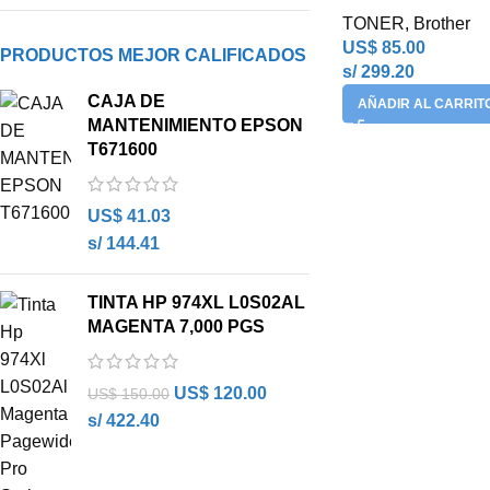
TONER
,
Brother
US$
85.00
PRODUCTOS MEJOR CALIFICADOS
s/ 299.20
CAJA DE
AÑADIR AL CARRIT
MANTENIMIENTO EPSON
T671600
US$
41.03
s/ 144.41
TINTA HP 974XL L0S02AL
MAGENTA 7,000 PGS
US$
120.00
US$
150.00
s/ 422.40