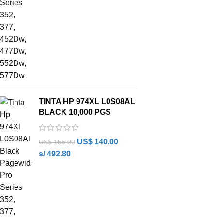
TINTA HP 974XL L0S08AL
BLACK 10,000 PGS
US$
140.00
US$
156.00
s/ 492.80