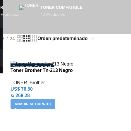
ER
TONER COMPATIBLE
 Productos
42 Productos
18
24
Producto Original
Toner Brother Tn-213 Negro
TONER
,
Brother
US$
76.50
s/ 269.28
AÑADIR AL CARRITO