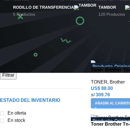
RODILLO DE TRANSFERENCIA
TAMBOR
5 Productos
120 Productos
FILTRAR POR PRECIO
Inicio
Productos et
Producto Origina
Toner Brother Tn
Filtrar
TONER
,
Brother
US$
88.00
s/ 309.76
ESTADO DEL INVENTARIO
AÑADIR AL CARRIT
En oferta
Producto Origina
En stock
Toner Brother Tn