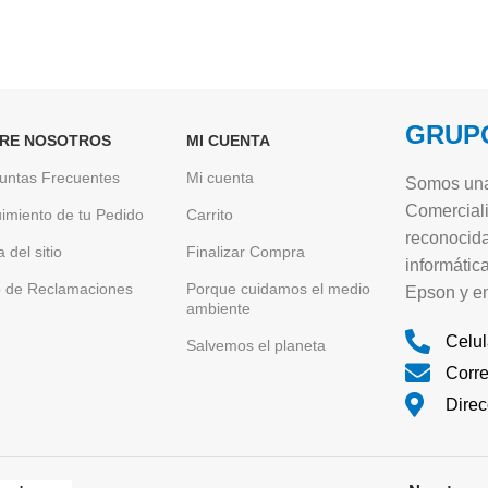
GRUPO
RE NOSOTROS
MI CUENTA
untas Frecuentes
Mi cuenta
Somos una
Comerciali
imiento de tu Pedido
Carrito
reconocida
 del sitio
Finalizar Compra
informátic
o de Reclamaciones
Porque cuidamos el medio
Epson y en
ambiente
Celul
Salvemos el planeta
Corr
Direc