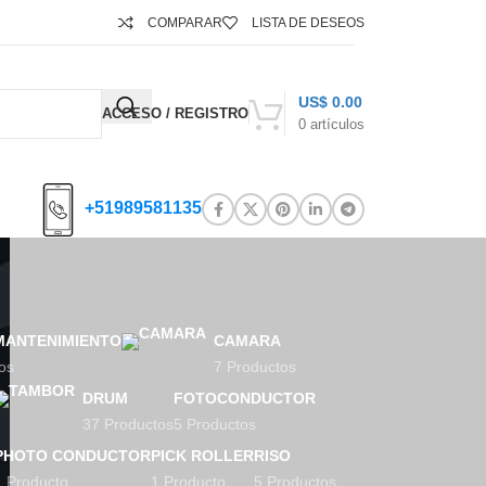
COMPARAR
LISTA DE DESEOS
US$
0.00
ACCESO / REGISTRO
0
artículos
+51989581135
MANTENIMIENTO
CAMARA
os
7 Productos
DRUM
FOTOCONDUCTOR
37 Productos
5 Productos
PHOTO CONDUCTOR
PICK ROLLER
RISO
1 Producto
1 Producto
5 Productos