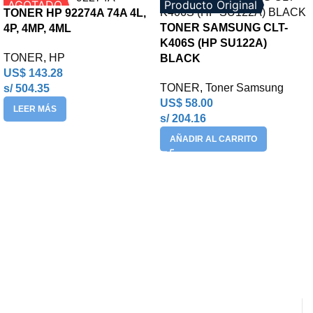
AGOTADO
Producto Original
TONER HP 92274A 74A 4L,
TONER SAMSUNG CLT-
4P, 4MP, 4ML
K406S (HP SU122A)
TONER
,
HP
BLACK
US$
143.28
TONER
,
Toner Samsung
s/ 504.35
US$
58.00
LEER MÁS
s/ 204.16
AÑADIR AL CARRITO