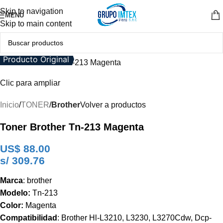
Skip to navigation
MENÚ
Skip to main content
Producto Original
Clic para ampliar
Inicio
TONER
Brother
Volver a productos
Toner Brother Tn-213 Magenta
US$
88.00
s/ 309.76
Marca
: brother
Modelo:
Tn-213
Color:
Magenta
Compatibilidad
: Brother Hl-L3210, L3230, L3270Cdw, Dcp-