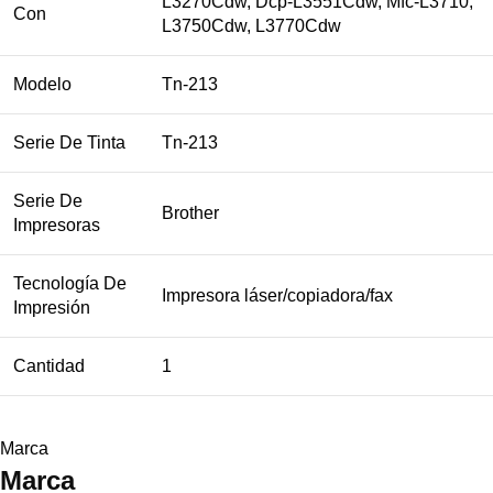
L3270Cdw, Dcp-L3551Cdw, Mfc-L3710,
Con
L3750Cdw, L3770Cdw
Modelo
Tn-213
Serie De Tinta
Tn-213
Serie De
Brother
Impresoras
Tecnología De
Impresora láser/copiadora/fax
Impresión
Cantidad
1
Marca
Marca