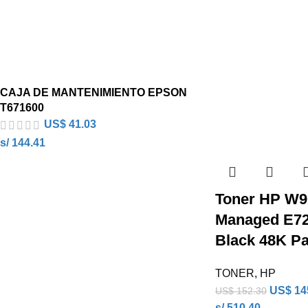
CAJA DE MANTENIMIENTO EPSON
T671600
US$
41.03
s/ 144.41
Toner HP W9
Managed E72
Black 48K P
TONER
,
HP
US$
14
US$
152.30
s/ 510.40