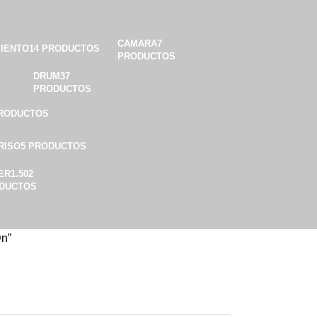
CAMARA
7
MIENTO
14 PRODUCTOS
PRODUCTOS
DRUM
37
PRODUCTOS
PRODUCTOS
RISO
5 PRODUCTOS
ER
1.502
DUCTOS
Dn”