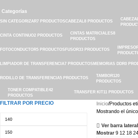
Categorías
CABEZA
SIN CATEGORIZAR
7 PRODUCTOS
CABEZAL
8 PRODUCTOS
PRODUC
CINTAS MATRICIALES
8
CINTA CONTINUO
2 PRODUCTOS
PRODUCTOS
IMPRESO
FOTOCONDUCTOR
5 PRODUCTOS
FUSOR
33 PRODUCTOS
PRODUCT
LIMPIADOR DE TRANSFERENCIA
7 PRODUCTOS
MEMORIAS DDR
0 PRO
TAMBOR
120
RODILLO DE TRANSFERENCIA
5 PRODUCTOS
PRODUCTOS
TONER COMPATIBLE
42
TRANSFER KIT
11 PRODUCTOS
PRODUCTOS
FILTRAR POR PRECIO
Inicio
Productos e
Mostrando el único
Ver barra lateral
Mostrar
9
12
18
2