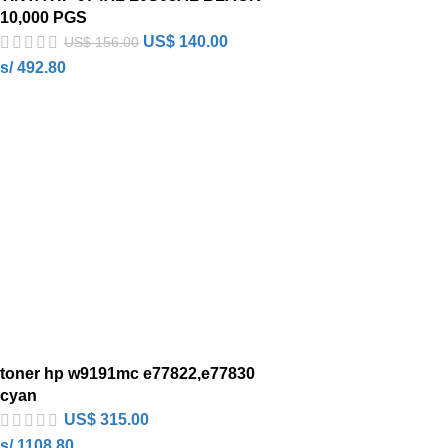
10,000 PGS
US$
140.00
US$
156.00
s/ 492.80
toner hp w9191mc e77822,e77830
cyan
US$
315.00
s/ 1108.80