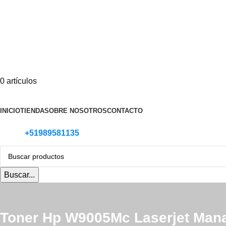
0
artículos
Categoria de Productos
INICIO
TIENDA
SOBRE NOSOTROS
CONTACTO
+51989581135
Buscar...
Toner Hp W9005Mc Laserjet Man