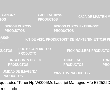
L CANON
2
CABEZAL HP
54
CAJA DE MANTENI
TOS
PRODUCTOS
DISCOS DUROS
5
DISCOS DUROS EXTERNOS
2
PRODUCTOS
PRODUCTOS
RAS
69
KIT DE ADF
1 PRODUCTO
KIT DE MANTENIMIENTO
26 
OS
PHOTO CONDUCTOR
1
DUCTOS
PICK ROLLER
1 PRODUCTO
PRODUCTO
TINTA COMPATIBLE
0
TINTAS
374
TON
PRODUCTOS
PRODUCTOS
PRO
UNIDAD DE IMAGEN
14
WASTE
15 PRODUCTOS
PRODUCTOS
tiquetados “Toner Hp W9005Mc Laserjet Managed Mfp E72525
 resultado
4