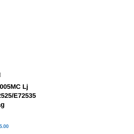
005MC Lj
525/E72535
ag
5.00