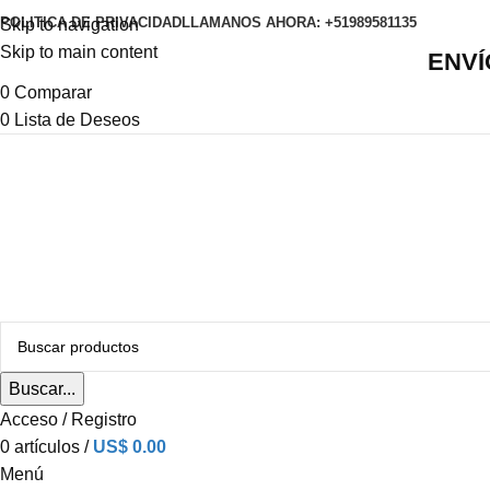
POLITICA DE PRIVACIDAD
LLAMANOS AHORA: +51989581135
Skip to navigation
Skip to main content
ENVÍ
0
Comparar
0
Lista de Deseos
Buscar...
Acceso / Registro
0
artículos
/
US$
0.00
Menú