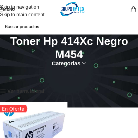
Skip to navigation
MENÚ
Skip to main content
Toner Hp 414Xc Negro
M454
Categorías
Inicio
Productos etiquetados “Toner Hp 414Xc Negro M454”
Mostrando el único resultado
Ver barra lateral
En Oferta