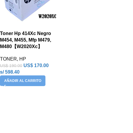
Toner Hp 414Xc Negro
M454, M455, Mfp M479,
M480【W2020Xc】
TONER
,
HP
US$
170.00
US$
190.00
s/ 598.40
AÑADIR AL CARRITO