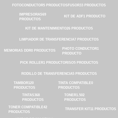
FOTOCONDUCTOR
5 PRODUCTOS
FUSOR
33 PRODUCTOS
IMPRESORAS
69
KIT DE ADF
1 PRODUCTO
PRODUCTOS
KIT DE MANTENIMIENTO
26 PRODUCTOS
LIMPIADOR DE TRANSFERENCIA
7 PRODUCTOS
PHOTO CONDUCTOR
1
MEMORIAS DDR
0 PRODUCTOS
PRODUCTO
PICK ROLLER
1 PRODUCTO
RISO
5 PRODUCTOS
RODILLO DE TRANSFERENCIA
5 PRODUCTOS
TAMBOR
120
TINTA COMPATIBLE
0
PRODUCTOS
PRODUCTOS
TINTAS
368
TONER
1.502
PRODUCTOS
PRODUCTOS
TONER COMPATIBLE
42
TRANSFER KIT
11 PRODUCTOS
PRODUCTOS