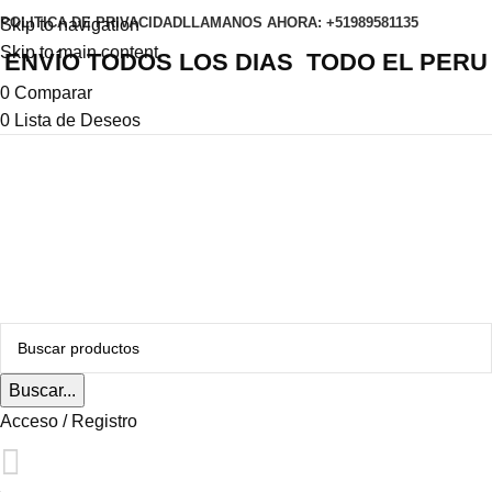
POLITICA DE PRIVACIDAD
LLAMANOS AHORA: +51989581135
Skip to navigation
Skip to main content
ENVÍO TODOS LOS DIAS TODO EL PERU
0
Comparar
0
Lista de Deseos
Buscar...
Acceso / Registro