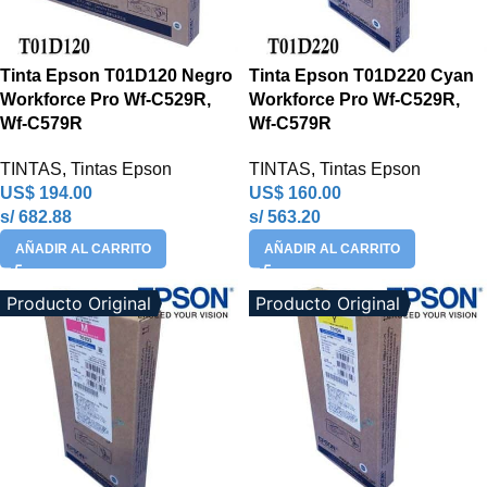
Tinta Epson T01D120 Negro
Tinta Epson T01D220 Cyan
Workforce Pro Wf-C529R,
Workforce Pro Wf-C529R,
Wf-C579R
Wf-C579R
TINTAS
,
Tintas Epson
TINTAS
,
Tintas Epson
US$
194.00
US$
160.00
s/ 682.88
s/ 563.20
AÑADIR AL CARRITO
AÑADIR AL CARRITO
Producto Original
Producto Original