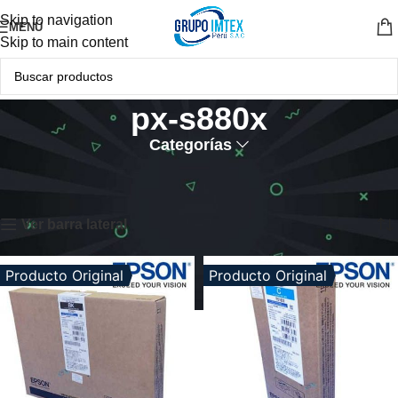
Skip to navigation
MENÚ
Skip to main content
px-s880x
Categorías
Inicio
Productos etiquetados “px-s880x”
Mostrando los 4 resultados
Ver barra lateral
Producto Original
Producto Original