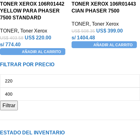
TONER XEROX 106R01442
TONER XEROX 106R01443
YELLOW PARA PHASER
CIAN PHASER 7500
7500 STANDARD
TONER
,
Toner Xerox
TONER
,
Toner Xerox
US$
399.00
US$
508.35
US$
220.00
s/ 1404.48
US$
403.58
s/ 774.40
AÑADIR AL CARRITO
AÑADIR AL CARRITO
FILTRAR POR PRECIO
Filtrar
ESTADO DEL INVENTARIO