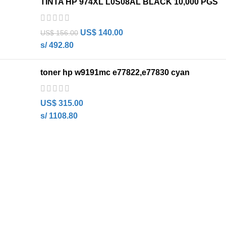
TINTA HP 974XL L0S08AL BLACK 10,000 PGS
US$
140.00
US$
156.00
s/ 492.80
toner hp w9191mc e77822,e77830 cyan
US$
315.00
s/ 1108.80