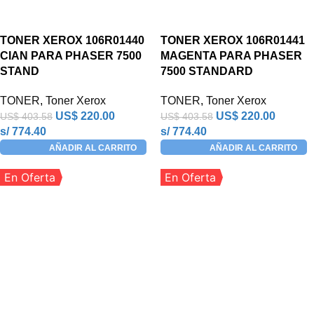
TONER XEROX 106R01440
TONER XEROX 106R01441
CIAN PARA PHASER 7500
MAGENTA PARA PHASER
STAND
7500 STANDARD
TONER
,
Toner Xerox
TONER
,
Toner Xerox
US$
220.00
US$
220.00
US$
403.58
US$
403.58
s/ 774.40
s/ 774.40
AÑADIR AL CARRITO
AÑADIR AL CARRITO
En Oferta
En Oferta