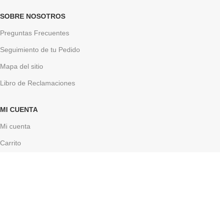
SOBRE NOSOTROS
Preguntas Frecuentes
Seguimiento de tu Pedido
Mapa del sitio
Libro de Reclamaciones
MI CUENTA
Mi cuenta
Carrito
Finalizar Compra
Porque cuidamos el medio ambiente
Salvemos el planeta
GRUPO IMTEX PERU SAC