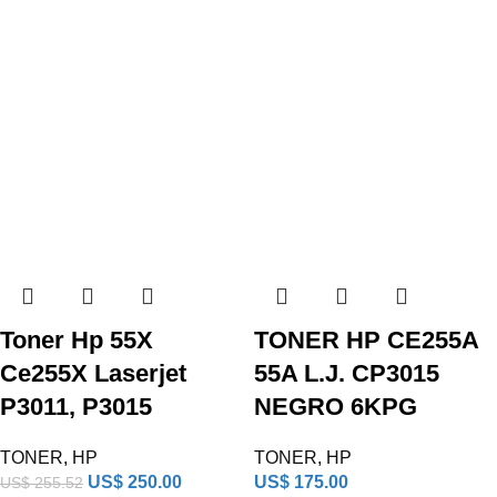
Toner Hp 55X
TONER HP CE255A
Ce255X Laserjet
55A L.J. CP3015
P3011, P3015
NEGRO 6KPG
TONER
,
HP
TONER
,
HP
US$
250.00
US$
175.00
US$
255.52