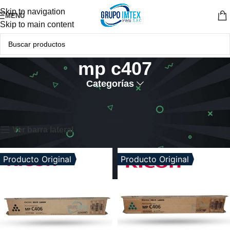
Skip to navigation
MENÚ
Skip to main content
mp c407
Categorías
Inicio
Productos etiquetados “mp c407”
Mostrando los 4 resultados
Ver barra lateral
Producto Original
Producto Original