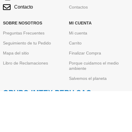
Contacto
Contactos
SOBRE NOSOTROS
MI CUENTA
Preguntas Frecuentes
Mi cuenta
Seguimiento de tu Pedido
Carrito
Mapa del sitio
Finalizar Compra
Libro de Reclamaciones
Porque cuidamos el medio
ambiente
Salvemos el planeta
GRUPO IMTEX PERU SAC
Somos una empresa Peruana , Importadora y
Comercializadora de Toner Originales de conocidas y
reconocidas marcas globales de tecnología informática
como HP, Brother, Canon, Xerox, Lexmark, Epson y entre