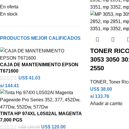
En oferta
En stock
PRODUCTOS MEJOR CALIFICADOS
TONER RICO
3053 3050 30
CAJA DE MANTENIMIENTO EPSON
2550
T671600
US$
41.03
TONER
,
Toner Ri
s/ 144.41
US$
38.00
s/ 133.76
Añadir al carrito
TINTA HP 974XL L0S02AL MAGENTA
7,000 PGS
US$
120.00
US$
150.00