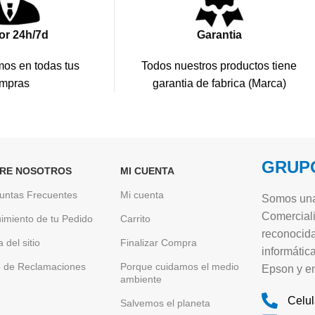
or 24h/7d
Garantia
os en todas tus
Todos nuestros productos tiene
mpras
garantia de fabrica (Marca)
GRUPO
RE NOSOTROS
MI CUENTA
untas Frecuentes
Mi cuenta
Somos una
Comerciali
imiento de tu Pedido
Carrito
reconocida
 del sitio
Finalizar Compra
informátic
o de Reclamaciones
Porque cuidamos el medio
Epson y en
ambiente
Celul
Salvemos el planeta