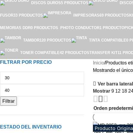
DISCOS DUROS
5 PRODUCTOS
DISCO
FUSOR
33 PRODUCTOS
IMPRESORAS
69 PRODUCTOS
K
MEMORIAS DDR
0 PRODUCTOS
PHOTO CONDUCTOR
1 PRODUCTO
PIC
TAMBOR
120 PRODUCTOS
TINTA COMPATIBLE
0 
TONER COMPATIBLE
42 PRODUCTOS
TRANSFER KIT
11 PRO
FILTRAR POR PRECIO
Inicio
Productos et
Mostrando el único
Ver barra lateral
Mostrar
9
12
18
2
Filtrar
ESTADO DEL INVENTARIO
Producto Origina