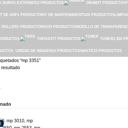
S DUROS EXTERNOS
2 PRODUCTOS
DRUM
37 PRODUCTOS
IT DE ADF
1 PRODUCTO
KIT DE MANTENIMIENTO
26 PRODUCTOS
LIMPI
K ROLLER
1 PRODUCTO
RISO
5 PRODUCTOS
RODILLO DE TRANSFERENC
PRODUCTOS
TINTAS
377 PRODUCTOS
TONER
1.502 
DUCTOS
UNIDAD DE IMAGEN
14 PRODUCTOS
WASTE
15 PRODUCTOS
iquetados “mp 3351”
 resultado
4
l