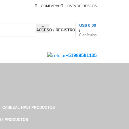
COMPARAR
LISTA DE DESEOS
US$
0.00
ACCESO / REGISTRO
/
0
artículos
+51989581135
CABEZAL HP
54 PRODUCTOS
S
8 PRODUCTOS