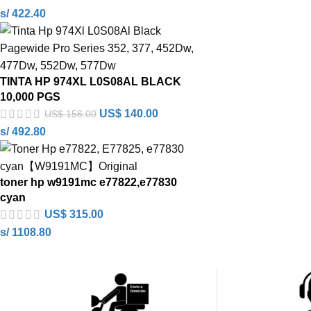
s/ 422.40
TINTA HP 974XL L0S08AL BLACK
10,000 PGS
US$
140.00
US$
156.00
s/ 492.80
toner hp w9191mc e77822,e77830
cyan
US$
315.00
s/ 1108.80