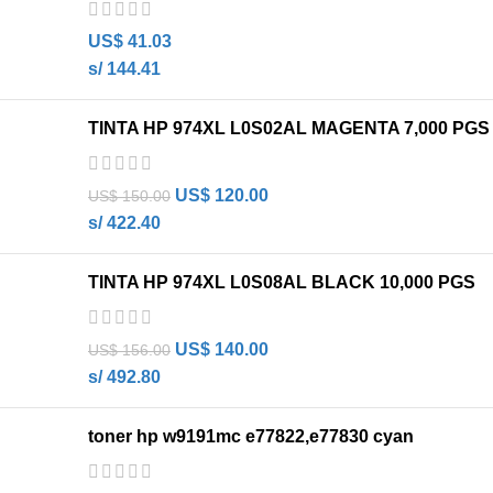
US$
41.03
s/ 144.41
TINTA HP 974XL L0S02AL MAGENTA 7,000 PGS
US$
120.00
US$
150.00
s/ 422.40
TINTA HP 974XL L0S08AL BLACK 10,000 PGS
US$
140.00
US$
156.00
s/ 492.80
toner hp w9191mc e77822,e77830 cyan