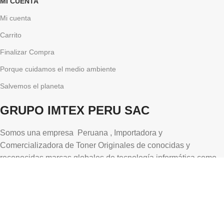
MI CUENTA
Mi cuenta
Carrito
Finalizar Compra
Porque cuidamos el medio ambiente
Salvemos el planeta
GRUPO IMTEX PERU SAC
Somos una empresa Peruana , Importadora y
Comercializadora de Toner Originales de conocidas y
reconocidas marcas globales de tecnología informática como
HP, Brother, Canon, Xerox, Lexmark, Epson y entre otros.
Celular : +51989581135
Correo: ventas@grupoimtexperu.com
Direccion: Av. Uruguay Nro 476 int 18