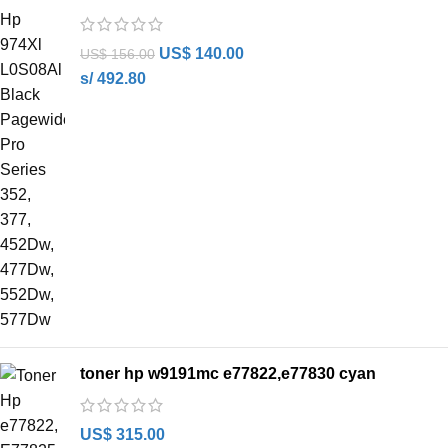
US$
140.00
US$
156.00
s/ 492.80
toner hp w9191mc e77822,e77830 cyan
US$
315.00