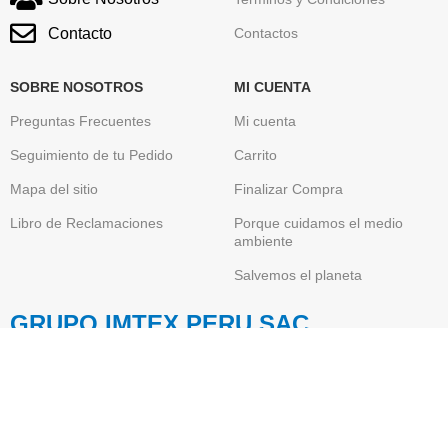
Contacto
Contactos
SOBRE NOSOTROS
MI CUENTA
Preguntas Frecuentes
Mi cuenta
Seguimiento de tu Pedido
Carrito
Mapa del sitio
Finalizar Compra
Libro de Reclamaciones
Porque cuidamos el medio
ambiente
Salvemos el planeta
GRUPO IMTEX PERU SAC
Somos una empresa Peruana , Importadora y
Comercializadora de Toner Originales de conocidas y
reconocidas marcas globales de tecnología informática
como HP, Brother, Canon, Xerox, Lexmark, Epson y entre