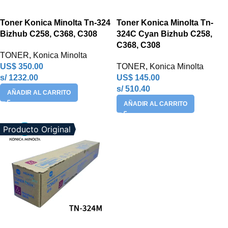
Toner Konica Minolta Tn-324
Toner Konica Minolta Tn-
Bizhub C258, C368, C308
324C Cyan Bizhub C258,
C368, C308
TONER
,
Konica Minolta
US$
350.00
TONER
,
Konica Minolta
s/ 1232.00
US$
145.00
s/ 510.40
AÑADIR AL CARRITO
AÑADIR AL CARRITO
Producto Original