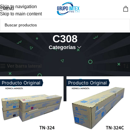
Skip to navigation
MENÚ
Skip to main content
C308
Categorías
Inicio
Productos etiquetados “C308”
Mostrando los 3 resultados
Ver barra lateral
Producto Original
Producto Original