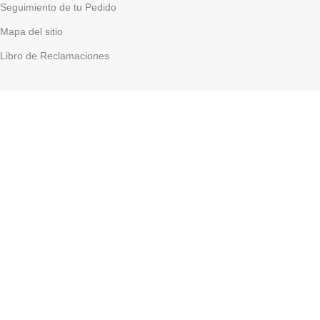
Seguimiento de tu Pedido
Mapa del sitio
Libro de Reclamaciones
MI CUENTA
Mi cuenta
Carrito
Finalizar Compra
Porque cuidamos el medio ambiente
Salvemos el planeta
GRUPO IMTEX PERU SAC
Somos una empresa Peruana , Importadora y
Comercializadora de Toner Originales de conocidas y
reconocidas marcas globales de tecnología informática como