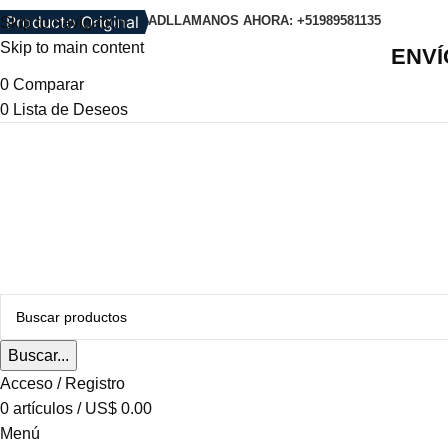
Producto Original
POLITICA DE PRIVACIDAD
LLAMANOS AHORA: +51989581135
Skip to navigation
Skip to main content
ENVÍ
0
Comparar
0
Lista de Deseos
Buscar...
Acceso / Registro
0
artículos
/
US$
0.00
Menú