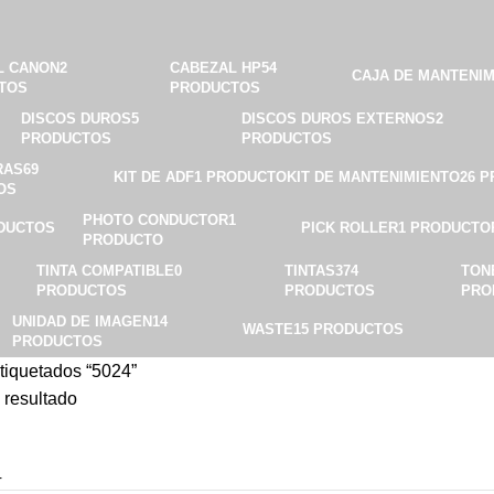
L CANON
2
CABEZAL HP
54
CAJA DE MANTENI
TOS
PRODUCTOS
DISCOS DUROS
5
DISCOS DUROS EXTERNOS
2
PRODUCTOS
PRODUCTOS
RAS
69
KIT DE ADF
1 PRODUCTO
KIT DE MANTENIMIENTO
26 
OS
PHOTO CONDUCTOR
1
DUCTOS
PICK ROLLER
1 PRODUCTO
PRODUCTO
TINTA COMPATIBLE
0
TINTAS
374
TON
PRODUCTOS
PRODUCTOS
PRO
UNIDAD DE IMAGEN
14
WASTE
15 PRODUCTOS
PRODUCTOS
tiquetados “5024”
 resultado
4