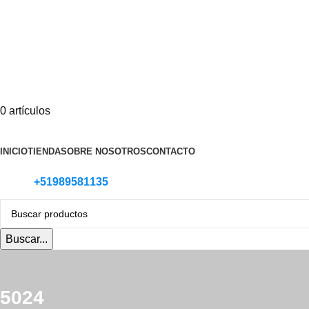
0
artículos
Categoria de Productos
INICIO
TIENDA
SOBRE NOSOTROS
CONTACTO
+51989581135
Buscar...
5024