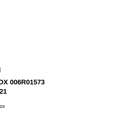
X 006R01573
21
rox