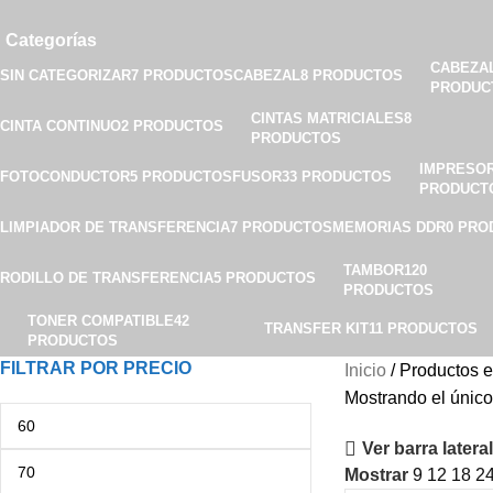
Categorías
CABEZA
SIN CATEGORIZAR
7 PRODUCTOS
CABEZAL
8 PRODUCTOS
PRODUC
CINTAS MATRICIALES
8
CINTA CONTINUO
2 PRODUCTOS
PRODUCTOS
IMPRESO
FOTOCONDUCTOR
5 PRODUCTOS
FUSOR
33 PRODUCTOS
PRODUCT
LIMPIADOR DE TRANSFERENCIA
7 PRODUCTOS
MEMORIAS DDR
0 PRO
TAMBOR
120
RODILLO DE TRANSFERENCIA
5 PRODUCTOS
PRODUCTOS
TONER COMPATIBLE
42
TRANSFER KIT
11 PRODUCTOS
PRODUCTOS
FILTRAR POR PRECIO
Inicio
Productos e
Mostrando el único
Ver barra lateral
Mostrar
9
12
18
2