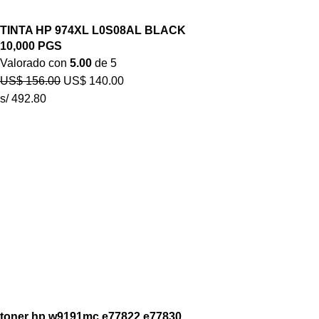
TINTA HP 974XL L0S08AL BLACK
10,000 PGS
Valorado con
5.00
de 5
US$
156.00
US$
140.00
s/ 492.80
toner hp w9191mc e77822,e77830