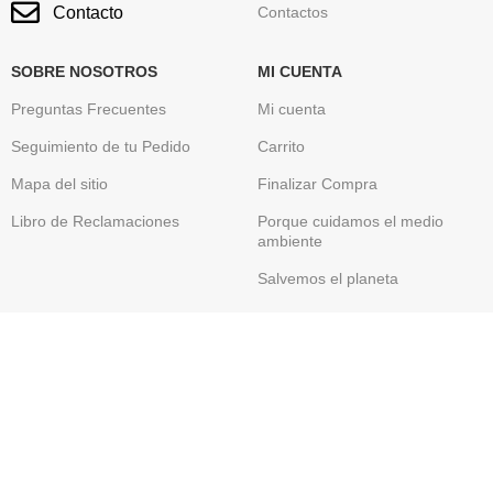
Contacto
Contactos
SOBRE NOSOTROS
MI CUENTA
Preguntas Frecuentes
Mi cuenta
Seguimiento de tu Pedido
Carrito
Mapa del sitio
Finalizar Compra
Libro de Reclamaciones
Porque cuidamos el medio
ambiente
Salvemos el planeta
GRUPO IMTEX PERU SAC
Somos una empresa Peruana , Importadora y
Comercializadora de Toner Originales de conocidas y
reconocidas marcas globales de tecnología informática
como HP, Brother, Canon, Xerox, Lexmark, Epson y entre
otros.