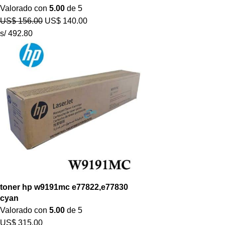
Valorado con
5.00
de 5
US$
156.00
US$
140.00
s/ 492.80
toner hp w9191mc e77822,e77830
cyan
Valorado con
5.00
de 5
US$
315.00