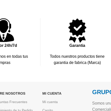
or 24h/7d
Garantia
os en todas tus
Todos nuestros productos tiene
mpras
garantia de fabrica (Marca)
GRUPO
RE NOSOTROS
MI CUENTA
untas Frecuentes
Mi cuenta
Somos una
Comerciali
imiento de tu Pedido
Carrito