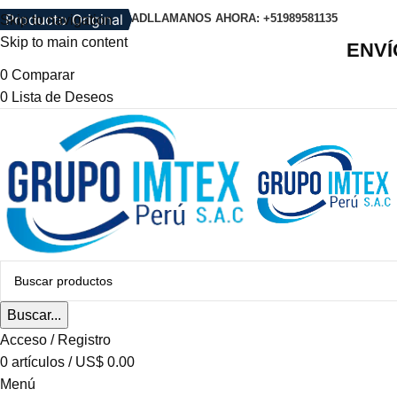
Producto Original
Producto Original
POLITICA DE PRIVACIDAD
LLAMANOS AHORA: +51989581135
Skip to navigation
Skip to main content
ENVÍ
0
Comparar
0
Lista de Deseos
Buscar...
Acceso / Registro
0
artículos
/
US$
0.00
Menú