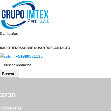
0
artículos
Categoria de Productos
INICIO
TIENDA
SOBRE NOSOTROS
CONTACTO
+51989581135
Buscar...
3230
Categorías