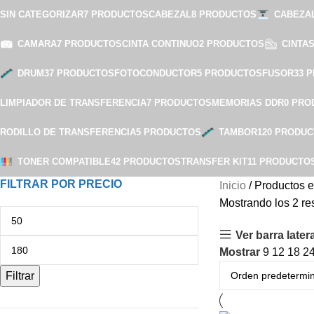
SIN CATEGORIZAR
7 PRODUCTOS
CABEZAL
8 PRODUCTOS
CABEZA
CAMARA
7 PRODUCTOS
CINTA CONTINUO
2 PRODUCTOS
CINTA
DRUM
37 PRODUCTOS
FOTOCONDUCTOR
5 PRODUCTOS
FUSOR
33 
LIMPIADOR DE TRANSFERENCIA
7 PRODUCTOS
MEMORIAS DDR
0 PRO
RODILLO DE TRANSFERENCIA
5 PRODUCTOS
TAMBOR
120 PRODU
TONER COMPATIBLE
42 PRODUCTOS
TRANSFER KIT
11 PRODUCTO
FILTRAR POR PRECIO
Inicio
Productos e
Mostrando los 2 re
Ver barra latera
Mostrar
9
12
18
2
Filtrar