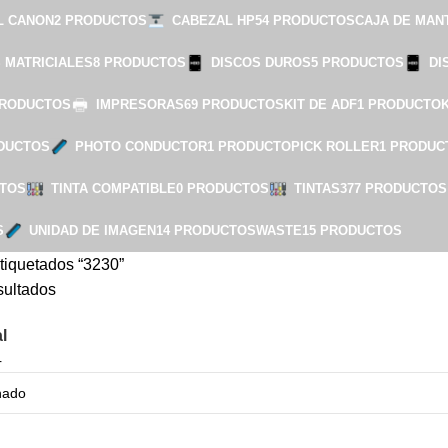
L CANON
2 PRODUCTOS
CABEZAL HP
54 PRODUCTOS
CAJA DE MAN
S MATRICIALES
8 PRODUCTOS
DISCOS DUROS
5 PRODUCTOS
DI
PRODUCTOS
IMPRESORAS
69 PRODUCTOS
KIT DE ADF
1 PRODUCTO
DUCTOS
PHOTO CONDUCTOR
1 PRODUCTO
PICK ROLLER
1 PRODUC
CTOS
TINTA COMPATIBLE
0 PRODUCTOS
TINTAS
377 PRODUCTOS
S
UNIDAD DE IMAGEN
14 PRODUCTOS
WASTE
15 PRODUCTOS
tiquetados “3230”
sultados
l
4