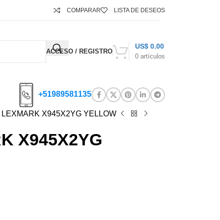
COMPARAR
LISTA DE DESEOS
US$
0.00
ACCESO / REGISTRO
0
artículos
+51989581135
 LEXMARK X945X2YG YELLOW
K X945X2YG