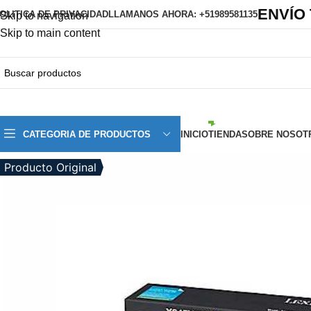
ENVÍO
OLITICA DE PRIVACIDAD
LLAMANOS AHORA: +51989581135
Skip to navigation
Skip to main content
CATEGORIA DE PRODUCTOS
INICIO
TIENDA
SOBRE NOSOT
Producto Original