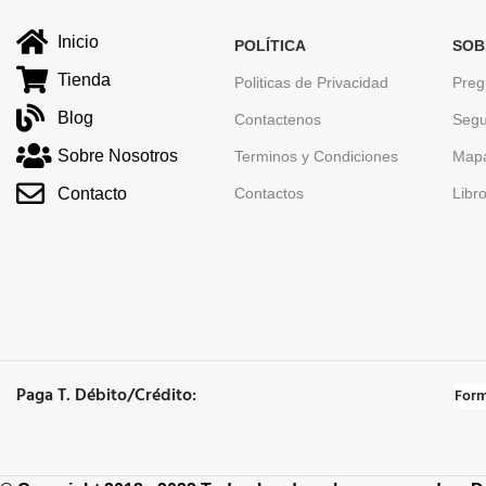
Inicio
POLÍTICA
SOB
Tienda
Politicas de Privacidad
Preg
Blog
Contactenos
Segu
Sobre Nosotros
Terminos y Condiciones
Mapa
Contacto
Contactos
Libr
Paga T. Débito/Crédito:
Form