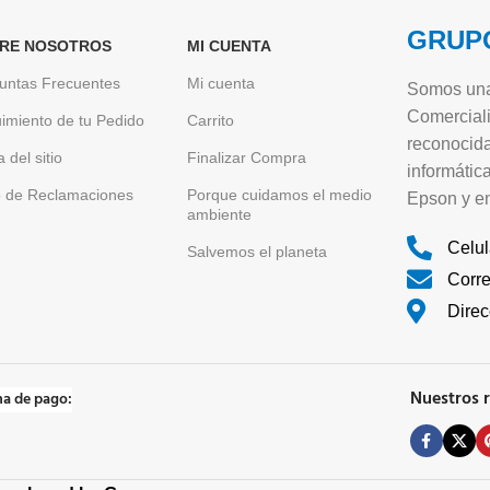
GRUPO
RE NOSOTROS
MI CUENTA
untas Frecuentes
Mi cuenta
Somos una
Comerciali
imiento de tu Pedido
Carrito
reconocida
 del sitio
Finalizar Compra
informátic
o de Reclamaciones
Porque cuidamos el medio
Epson y en
ambiente
Celul
Salvemos el planeta
Corr
Direc
Nuestros r
a de pago: