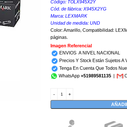
Código: TOLX945X2Y
Cód. de fábrica: X945X2YG
Marca: LEXMARK
Unidad de medida: UND
Color: Amarillo, Compatibilidad: L
páginas.
Imagen Referencial
ENVIOS A NIVEL NACIONAL
Precios Y Stock Están Sujetos A V
Tenga En Cuenta Que Todos Nue
WhatsApp
+51989581135
|
C
AÑADI