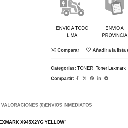
ENVIO A TODO
ENVIO A
LIMA
PROVINCIA
Comparar
Añadir a la list
Categorías:
TONER
,
Toner Lexmark
Compartir:
VALORACIONES (0)
ENVIOS INMEDIATOS
ER LEXMARK X945X2YG YELLOW”