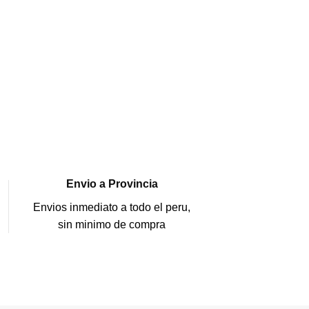
TONER SAMSU
SU122A) BLA
TONER
,
Toner
US$
58.00
s/ 204.16
AÑADIR AL CAR
Envio a Provincia
Envios inmediato a todo el peru,
sin minimo de compra