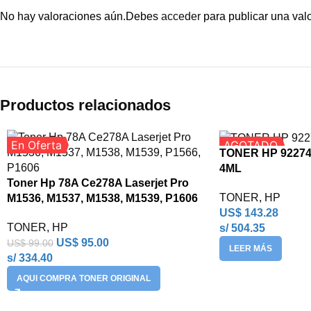
No hay valoraciones aún.
Debes
acceder
para publicar una val
Productos relacionados
En Oferta
AGOTADO
TONER HP 92274A
4ML
Toner Hp 78A Ce278A Laserjet Pro
TONER
,
HP
M1536, M1537, M1538, M1539, P1606
US$
143.28
TONER
,
HP
s/ 504.35
US$
95.00
US$
99.00
LEER MÁS
s/ 334.40
AQUI COMPRA TONER ORIGINAL