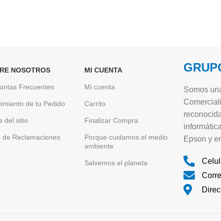
GRUPO
RE NOSOTROS
MI CUENTA
untas Frecuentes
Mi cuenta
Somos una
Comerciali
imiento de tu Pedido
Carrito
reconocida
 del sitio
Finalizar Compra
informátic
o de Reclamaciones
Porque cuidamos el medio
Epson y en
ambiente
Celul
Salvemos el planeta
Corr
Direc