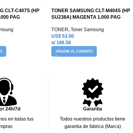
 CLT-C407S (HP
TONER SAMSUNG CLT-M404S (HP
,000 PAG
SU238A) MAGENTA 1,000 PAG
amsung
TONER
,
Toner Samsung
US$
53.00
s/ 186.56
O
AÑADIR AL CARRITO
or 24h/7d
Garantia
os en todas tus
Todos nuestros productos tiene
mpras
garantia de fabrica (Marca)