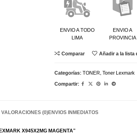
ENVIO A TODO
ENVIO A
LIMA
PROVINCIA
Comparar
Añadir a la list
Categorías:
TONER
,
Toner Lexmark
Compartir:
VALORACIONES (0)
ENVIOS INMEDIATOS
ER LEXMARK X945X2MG MAGENTA”