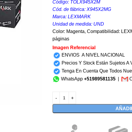
Código: TOLX945X2M
Cód. de fábrica: X945X2MG
Marca: LEXMARK
Unidad de medida: UND
Color: Magenta, Compatibilidad: LE
páginas
Imagen Referencial
ENVIOS A NIVEL NACIONAL
Precios Y Stock Están Sujetos A V
Tenga En Cuenta Que Todos Nue
WhatsApp
+51989581135
|
C
AÑADI