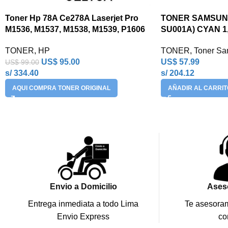
Toner Hp 78A Ce278A Laserjet Pro
TONER SAMSUNG
M1536, M1537, M1538, M1539, P1606
SU001A) CYAN 1
TONER
,
HP
TONER
,
Toner S
US$
95.00
US$
57.99
US$
99.00
s/ 334.40
s/ 204.12
AQUI COMPRA TONER ORIGINAL
AÑADIR AL CARRIT
Envio a Domicilio
Ases
Entrega inmediata a todo Lima
Te asesoram
Envio Express
co