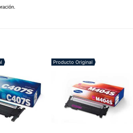
oración.
l
Producto Original