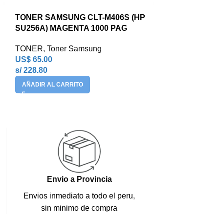
TONER SAMSUNG CLT-M406S (HP
TONER SAMSU
SU256A) MAGENTA 1000 PAG
SS649A) MAG
TONER
,
Toner Samsung
TONER
,
Toner
US$
65.00
US$
111.00
s/ 228.80
s/ 390.72
AÑADIR AL CARRITO
LEER MÁS
Envio a Provincia
Envios inmediato a todo el peru,
sin minimo de compra