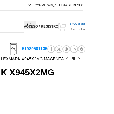
COMPARAR
LISTA DE DESEOS
US$
0.00
ACCESO / REGISTRO
0
artículos
+51989581135
 LEXMARK X945X2MG MAGENTA
K X945X2MG