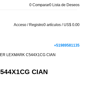
0
Comparar
0
Lista de Deseos
Acceso / Registro
0
artículos
/
US$
0.00
+51989581135
ER LEXMARK C544X1CG CIAN
544X1CG CIAN