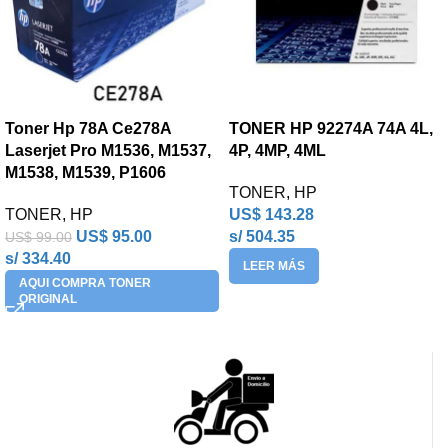
Toner Hp 78A Ce278A
TONER HP 92274A 74A 4L,
Laserjet Pro M1536, M1537,
4P, 4MP, 4ML
M1538, M1539, P1606
TONER
,
HP
TONER
,
HP
US$
143.28
US$
95.00
s/ 504.35
US$
99.00
s/ 334.40
LEER MÁS
AQUI COMPRA TONER
ORIGINAL