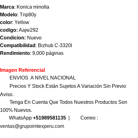
Marca
: Konica minolta
Modelo
: Tnp80y
color
: Yellow
codigo:
Aajw292
Condicion:
Nuevo
Compatibilidad
: Bizhub C-3320I
Rendimiento
: 9,000 páginas
Imagen Referencial
ENVIOS A NIVEL NACIONAL
Precios Y Stock Están Sujetos A Variación Sin Previo
Aviso.
Tenga En Cuenta Que Todos Nuestros Productos Son
100% Nuevos.
WhatsApp
+51989581135
|
Correo :
ventas@grupoimtexperu.com