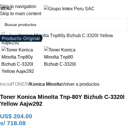
Skip to navigation
MENÚ
Skip to main content
Clic para ampliar
Producto Original
Inicio
TONER
Konica Minolta
Volver a productos
Toner Konica Minolta Tnp-80Y Bizhub C-3320I
Yellow Aajw292
US$
204.00
s/ 718.08