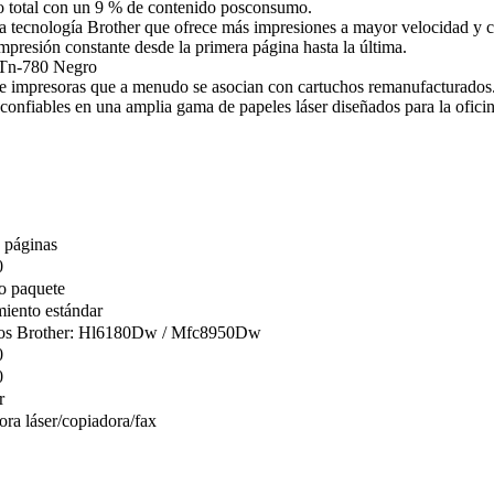
o total con un 9 % de contenido posconsumo.
la tecnología Brother que ofrece más impresiones a mayor velocidad y
mpresión constante desde la primera página hasta la última.
l Tn-780 Negro
 de impresoras que a menudo se asocian con cartuchos remanufacturados
 confiables en una amplia gama de papeles láser diseñados para la oficin
 páginas
0
o paquete
iento estándar
os Brother: Hl6180Dw / Mfc8950Dw
0
0
r
ora láser/copiadora/fax