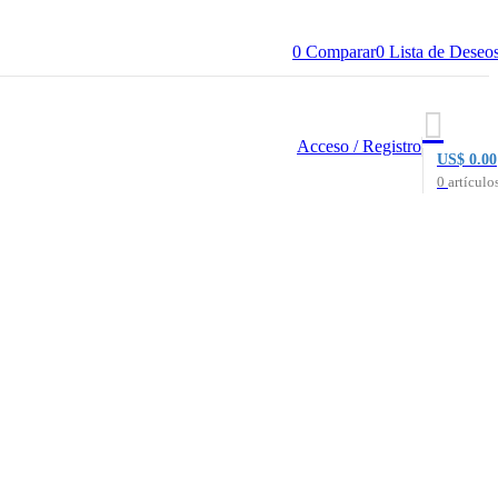
0
Comparar
0
Lista de Deseo
Acceso / Registro
US$
0.00
0
artículo