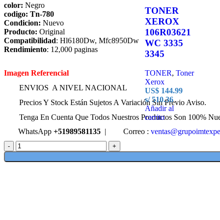
color:
Negro
TONER
codigo: Tn-780
XEROX
Condicion:
Nuevo
106R03621
Producto:
Original
Compatibilidad
: Hl6180Dw, Mfc8950Dw
WC 3335
Rendimiento
: 12,000 paginas
3345
Imagen Referencial
TONER
,
Toner
Xerox
ENVIOS A NIVEL NACIONAL
US$
144.99
s/ 510.36
Precios Y Stock Están Sujetos A Variación Sin Previo Aviso.
Añadir al
Tenga En Cuenta Que Todos Nuestros Productos Son 100% Nu
carrito
WhatsApp
+51989581135
|
Correo :
ventas@grupoimtexp