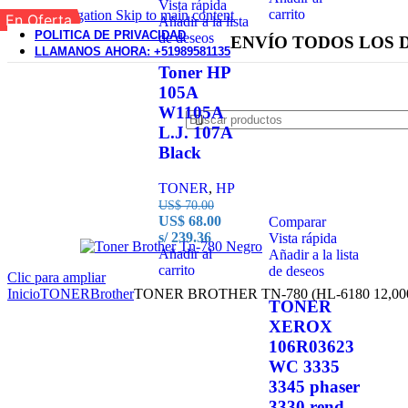
Vista rápida
carrito
Skip to navigation
Skip to main content
En Oferta
Añadir a la lista
POLITICA DE PRIVACIDAD
de deseos
ENVÍO TODOS LOS 
LLAMANOS AHORA: +51989581135
Toner HP
105A
W1105A
L.J. 107A
Black
TONER
,
HP
US$
70.00
US$
68.00
Comparar
s/ 239.36
Vista rápida
Añadir al
Añadir a la lista
carrito
de deseos
Clic para ampliar
Inicio
TONER
Brother
TONER BROTHER TN-780 (HL-6180 12,00
TONER
XEROX
106R03623
WC 3335
3345 phaser
3330 rend