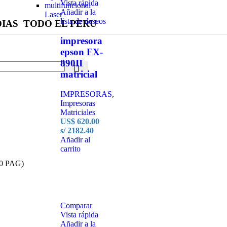
Vista rápida
multifuncional
Añadir a la
Laser
lista de deseos
DIAS TODO EL PERU
impresora
epson FX-
890II
matricial
IMPRESORAS
,
Impresoras
Matriciales
US$
620.00
s/ 2182.40
Añadir al
carrito
0 PAG)
Comparar
Vista rápida
Añadir a la