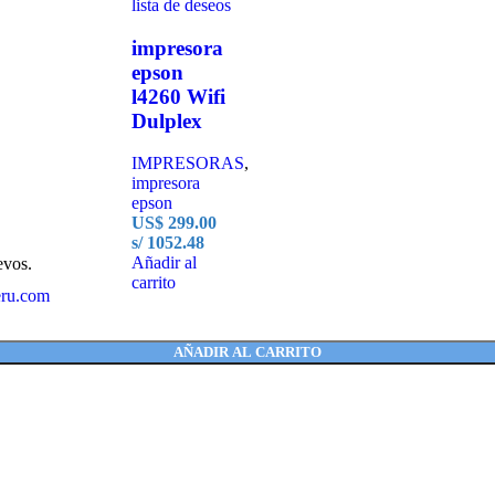
lista de deseos
impresora
epson
l4260 Wifi
Dulplex
IMPRESORAS
,
impresora
epson
US$
299.00
s/ 1052.48
Añadir al
evos.
carrito
eru.com
AÑADIR AL CARRITO