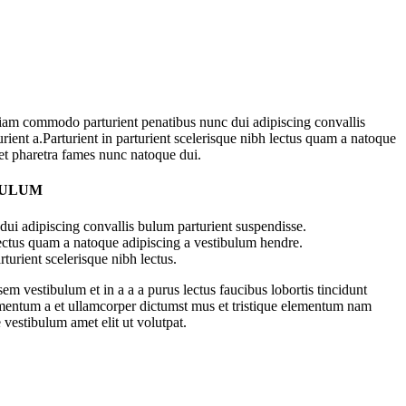
iam commodo parturient penatibus nunc dui adipiscing convallis
rient a.Parturient in parturient scelerisque nibh lectus quam a natoque
 et pharetra fames nunc natoque dui.
BULUM
ui adipiscing convallis bulum parturient suspendisse.
lectus quam a natoque adipiscing a vestibulum hendre.
turient scelerisque nibh lectus.
m vestibulum et in a a a purus lectus faucibus lobortis tincidunt
imentum a et ullamcorper dictumst mus et tristique elementum nam
 vestibulum amet elit ut volutpat.