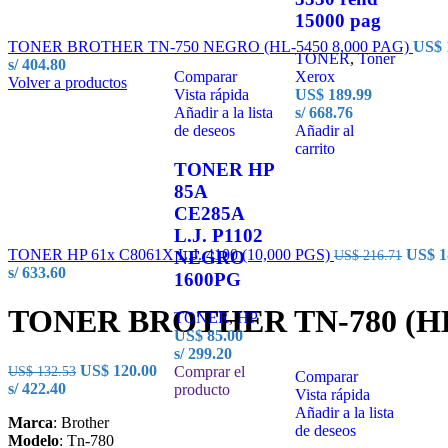
15000 pag
TONER BROTHER TN-750 NEGRO (HL-5450 8,000 PAG)
US$
TONER
,
Toner
s/ 404.80
Comparar
Xerox
Volver a productos
Vista rápida
US$
189.99
Añadir a la lista
s/ 668.76
de deseos
Añadir al
carrito
TONER HP
85A
CE285A
L.J. P1102
TONER HP 61x C8061X L.J. 4100 (10,000 PGS)
US$
1
NEGRO
US$
216.71
s/ 633.60
1600PG
TONER BROTHER TN-780 (HL-
TONER
,
HP
US$
85.00
s/ 299.20
US$
120.00
US$
132.53
Comprar el
Comparar
s/ 422.40
producto
Vista rápida
Añadir a la lista
Marca
: Brother
de deseos
Modelo
: Tn-780