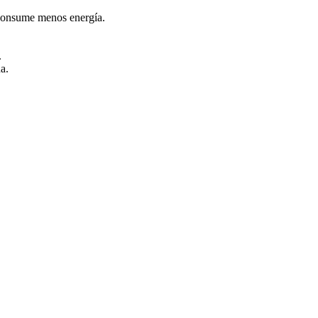
 consume menos energía.
.
a.