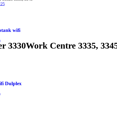
otank wifi
n
r 3330Work Centre 3335, 334
fi Dulplex
n