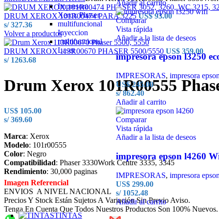
Añadir al carrito
Impresora
Xerox Phaser
DRUM XEROX 101R00474 PARA 3225
US$
93.00
Comparar
multifuncional
s/ 327.36
Vista rápida
Inyeccion
Volver a productos
Añadir a la lista de deseos
multifuncional
Laser
DRUM XEROX 113R00670 PHASER 5500/5550
US$
359.00
impresora epson l3250 ec
s/ 1263.68
IMPRESORAS
,
impresora epso
Drum Xerox 101R00555 Phase
US$
245.00
s/ 862.40
Añadir al carrito
US$
105.00
s/ 369.60
Comparar
Vista rápida
Marca
: Xerox
Añadir a la lista de deseos
Modelo
: 101r00555
Color
: Negro
impresora epson l4260 Wi
Compatibilidad
: Phaser 3330Work Centre 3335, 3345
Rendimiento
: 30,000 paginas
IMPRESORAS
,
impresora epso
Imagen Referencial
US$
299.00
ENVIOS A NIVEL NACIONAL
s/ 1052.48
Precios Y Stock Están Sujetos A Variación Sin Previo Aviso.
Añadir al carrito
Tenga En Cuenta Que Todos Nuestros Productos Son 100% Nuevos.
TINTAS