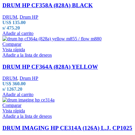
DRUM HP CF358A (828A) BLACK
DRUM
,
Drum HP
US$
135.00
s/ 475.20
Añadir al carrito
Comparar
Vista rápida
Añadir a la lista de deseos
DRUM HP CF364A (828A) YELLOW
DRUM
,
Drum HP
US$
360.00
s/ 1267.20
Añadir al carrito
Comparar
Vista rápida
Añadir a la lista de deseos
DRUM IMAGING HP CE314A (126A) L.J. CP1025