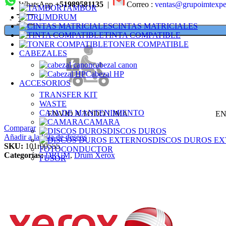
WhatsApp
+51989581135
|
Correo :
ventas@grupoimtexp
TAMBOR
DRUM
CINTAS MATRICIALES
TINTA COMPATIBLE
TONER COMPATIBLE
CABEZALES
cabezal canon
Cabezal HP
ACCESORIOS
TRANSFER KIT
WASTE
CAJA DE MANTENIMIENTO
ENVIO A TODO LIMA
EN
CAMARA
Comparar
DISCOS DUROS
Añadir a la lista de deseos
DISCOS DUROS E
SKU:
101r00555
FOTOCONDUCTOR
Categorías:
DRUM
,
Drum Xerox
FUSOR