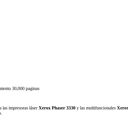
iento 30,000 paginas
a las impresoras láser
Xerox Phaser 3330
y las multifuncionales
Xero
o.