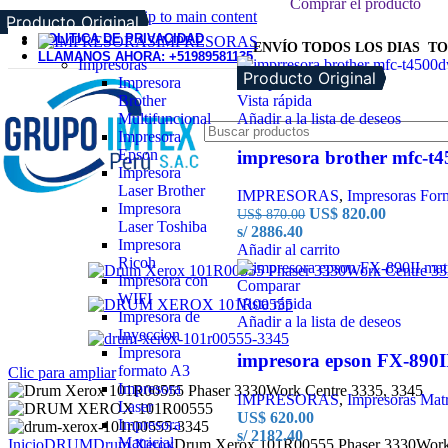
Comprar el producto
Skip to navigation
Skip to main content
Producto Original
POLITICA DE PRIVACIDAD
IMPRESORAS
ENVÍO TODOS LOS DIAS TO
LLAMANOS AHORA: +51989581135
Impresoras
En Oferta
Producto Original
Producto Original
Producto Original
Impresora
Comparar
Brother
Vista rápida
Multifuncional
Añadir a la lista de deseos
Impresora
Epson
impresora brother mfc-t
Impresora
Laser Brother
IMPRESORAS
,
Impresoras For
Impresora
US$
820.00
US$
870.00
Laser Toshiba
s/ 2886.40
Impresora
Añadir al carrito
Ricoh
Impresora con
Comparar
WIFI
Vista rápida
Impresora de
Añadir a la lista de deseos
Inyeccion
Impresora
impresora epson FX-890II
formato A3
Clic para ampliar
Impresora
IMPRESORAS
,
Impresoras Matr
Laser
US$
620.00
Impresora
s/ 2182.40
Matricial
Inicio
DRUM
Drum Xerox
Drum Xerox 101R00555 Phaser 3330Work 