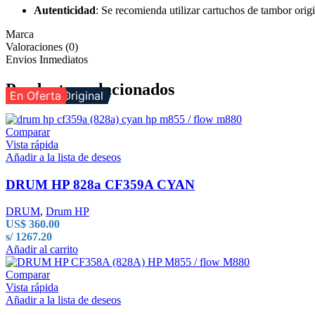
Autenticidad
:
Se recomienda utilizar cartuchos de tambor origi
Marca
Valoraciones (0)
Envios Inmediatos
Productos relacionados
Producto Original
Producto Original
Producto Original
Producto Original
Producto Original
En Oferta
Producto Original
En Oferta
Comparar
Vista rápida
Añadir a la lista de deseos
DRUM HP 828a CF359A CYAN
DRUM
,
Drum HP
US$
360.00
s/ 1267.20
Añadir al carrito
Comparar
Vista rápida
Añadir a la lista de deseos