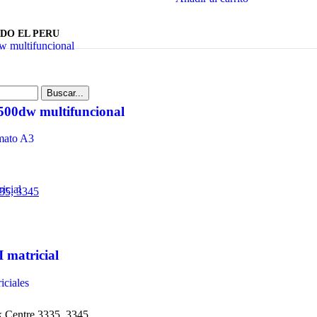
DO EL PERU
Buscar...
4500dw multifuncional
mato A3
 matricial
iciales
Centre 3335, 3345