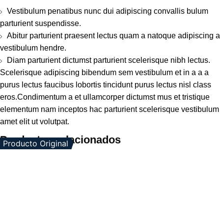
Vestibulum penatibus nunc dui adipiscing convallis bulum
parturient suspendisse.
Abitur parturient praesent lectus quam a natoque adipiscing a
vestibulum hendre.
Diam parturient dictumst parturient scelerisque nibh lectus.
Scelerisque adipiscing bibendum sem vestibulum et in a a a
purus lectus faucibus lobortis tincidunt purus lectus nisl class
eros.Condimentum a et ullamcorper dictumst mus et tristique
elementum nam inceptos hac parturient scelerisque vestibulum
amet elit ut volutpat.
Productos relacionados
Producto Original
En Oferta
Producto Original
En Oferta
Producto Original
Producto Original
Producto Original
Producto Original