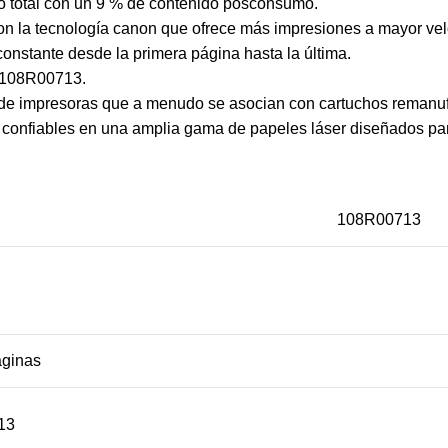
o total con un 9 % de contenido posconsumo.
n la tecnología canon que ofrece más impresiones a mayor ve
onstante desde la primera página hasta la última.
l 108R00713.
s de impresoras que a menudo se asocian con cartuchos remanu
confiables en una amplia gama de papeles láser diseñados para
108R00713
áginas
13