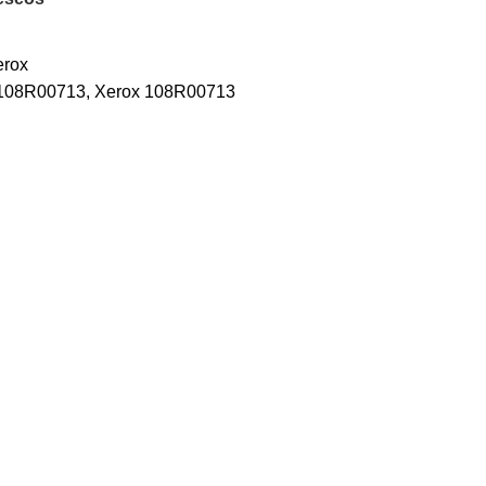
erox
 108R00713
,
Xerox 108R00713