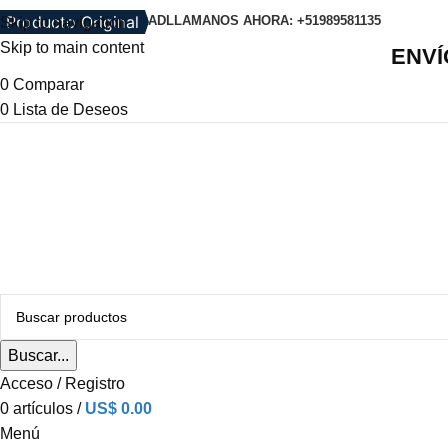
Producto Original
POLITICA DE PRIVACIDAD
LLAMANOS AHORA: +51989581135
Skip to navigation
Skip to main content
ENVÍ
0
Comparar
0
Lista de Deseos
Buscar...
Acceso / Registro
0
artículos
/
US$
0.00
Menú