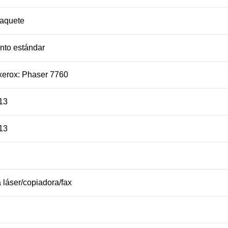
paquete
nto estándar
xerox: Phaser 7760
13
13
 láser/copiadora/fax