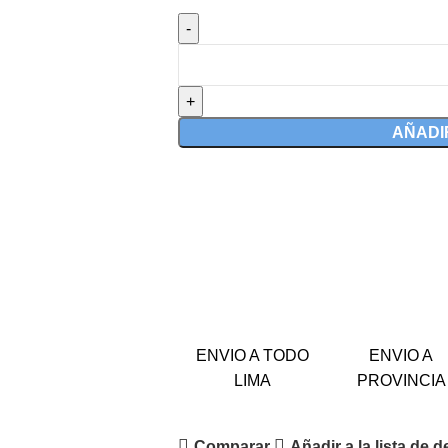
AÑADI
ENVIO A TODO
ENVIO A
LIMA
PROVINCIA
Comparar
Añadir a la lista de 