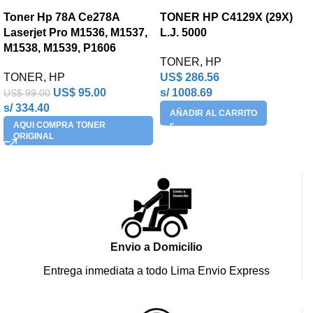
Toner Hp 78A Ce278A
TONER HP C4129X (29X)
Laserjet Pro M1536, M1537,
L.J. 5000
M1538, M1539, P1606
TONER
,
HP
TONER
,
HP
US$
286.56
US$
95.00
s/ 1008.69
US$
99.00
s/ 334.40
AÑADIR AL CARRITO
AQUI COMPRA TONER
ORIGINAL
Envio a Domicilio
Entrega inmediata a todo Lima Envio Express