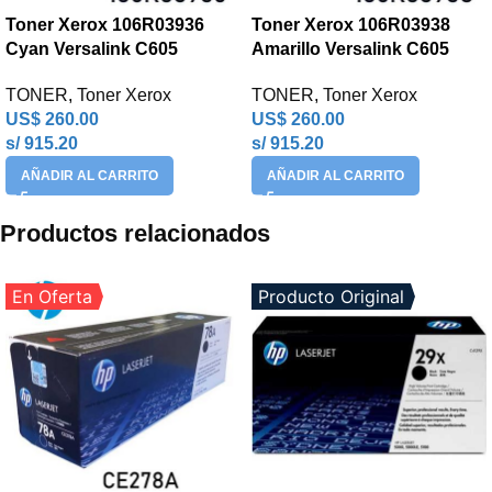
Toner Xerox 106R03936
Toner Xerox 106R03938
Cyan Versalink C605
Amarillo Versalink C605
TONER
,
Toner Xerox
TONER
,
Toner Xerox
US$
260.00
US$
260.00
s/ 915.20
s/ 915.20
AÑADIR AL CARRITO
AÑADIR AL CARRITO
Productos relacionados
En Oferta
Producto Original