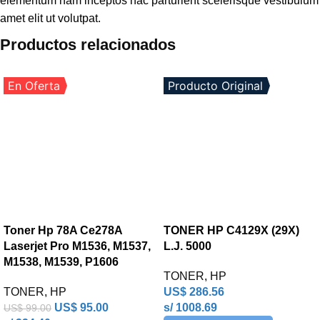
elementum nam inceptos hac parturient scelerisque vestibulum
amet elit ut volutpat.
Productos relacionados
En Oferta
Producto Original
Toner Hp 78A Ce278A
TONER HP C4129X (29X)
Laserjet Pro M1536, M1537,
L.J. 5000
M1538, M1539, P1606
TONER
,
HP
TONER
,
HP
US$
286.56
US$
95.00
s/ 1008.69
US$
99.00