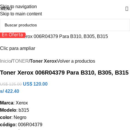
Skip to navigation
MENÚ
Skip to main content
En Oferta
Clic para ampliar
Inicio
TONER
Toner Xerox
Volver a productos
Toner Xerox 006R04379 Para B310, B305, B315
US$
120.00
US$
125.00
s/ 422.40
Marca
: Xerox
Modelo
: b315
color
: Negro
código:
006R04379