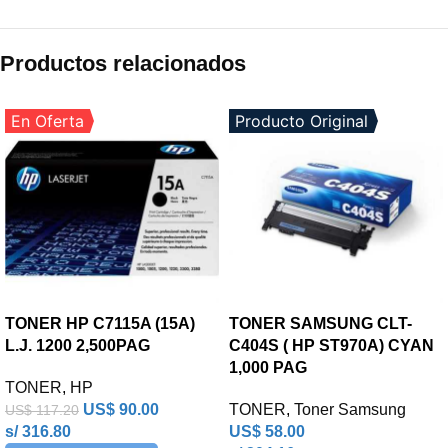
Productos relacionados
En Oferta
Producto Original
TONER HP C7115A (15A)
TONER SAMSUNG CLT-
L.J. 1200 2,500PAG
C404S ( HP ST970A) CYAN
1,000 PAG
TONER
,
HP
US$
90.00
TONER
,
Toner Samsung
US$
117.20
s/ 316.80
US$
58.00