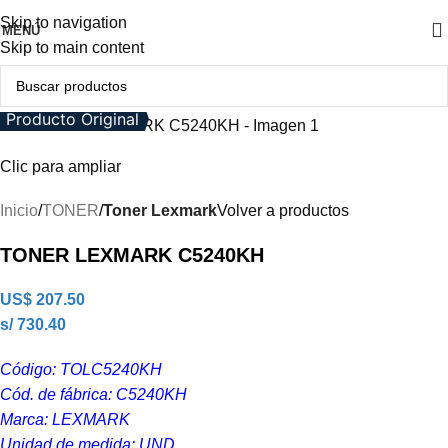
Skip to navigation
MENÚ
Skip to main content
Producto Original
Clic para ampliar
Inicio
TONER
Toner Lexmark
Volver a productos
TONER LEXMARK C5240KH
US$
207.50
s/ 730.40
Código: TOLC5240KH
Cód. de fábrica: C5240KH
Marca: LEXMARK
Unidad de medida: UND