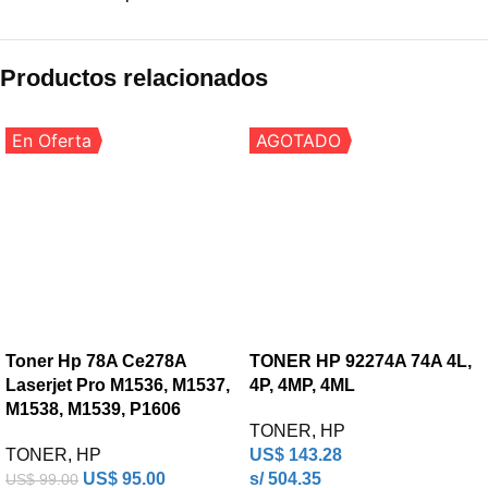
Productos relacionados
En Oferta
AGOTADO
Toner Hp 78A Ce278A
TONER HP 92274A 74A 4L,
Laserjet Pro M1536, M1537,
4P, 4MP, 4ML
M1538, M1539, P1606
TONER
,
HP
TONER
,
HP
US$
143.28
US$
95.00
s/ 504.35
US$
99.00