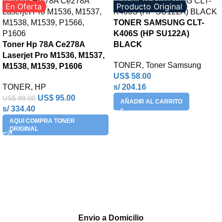
En Oferta
Producto Original
TONER SAMSUNG CLT-
K406S (HP SU122A)
Toner Hp 78A Ce278A
BLACK
Laserjet Pro M1536, M1537,
TONER
,
Toner Samsung
M1538, M1539, P1606
US$
58.00
TONER
,
HP
s/ 204.16
US$
95.00
US$
99.00
AÑADIR AL CARRITO
s/ 334.40
AQUI COMPRA TONER
ORIGINAL
Envio a Domicilio