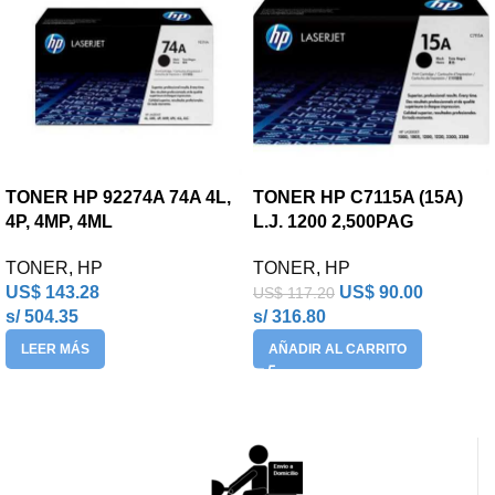
TONER HP 92274A 74A 4L,
TONER HP C7115A (15A)
4P, 4MP, 4ML
L.J. 1200 2,500PAG
TONER
,
HP
TONER
,
HP
US$
143.28
US$
90.00
US$
117.20
s/ 504.35
s/ 316.80
LEER MÁS
AÑADIR AL CARRITO