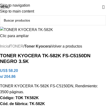
Producto Original
Skip to navigation
MENÚ
Skip to main content
Clic para ampliar
Inicio
TONER
Toner Kyocera
Volver a productos
TONER KYOCERA TK-582K FS-C5150DN
NEGRO 3.5K
US$
58.20
s/ 204.86
TONER KYOCERA TK-582K FS-C5150DN, Rendimiento:
3500 páginas.
Código: TOK TK582K
Cód. de fábrica: TK-582K