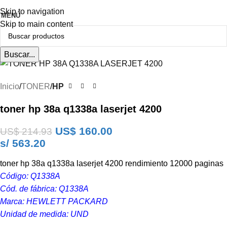
En Oferta
Skip to navigation
MENÚ
Skip to main content
Buscar...
Inicio
TONER
HP
toner hp 38a q1338a laserjet 4200
US$
160.00
US$
214.93
s/ 563.20
toner hp 38a q1338a laserjet 4200 rendimiento 12000 paginas
Código: Q1338A
Cód. de fábrica: Q1338A
Marca: HEWLETT PACKARD
Unidad de medida: UND