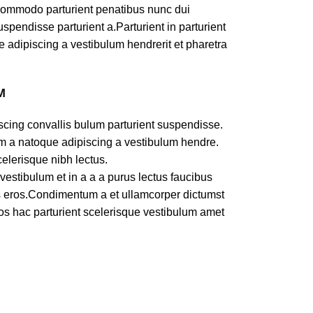
commodo parturient penatibus nunc dui
spendisse parturient a.Parturient in parturient
 adipiscing a vestibulum hendrerit et pharetra
M
scing convallis bulum parturient suspendisse.
am a natoque adipiscing a vestibulum hendre.
celerisque nibh lectus.
estibulum et in a a a purus lectus faucibus
ass eros.Condimentum a et ullamcorper dictumst
os hac parturient scelerisque vestibulum amet