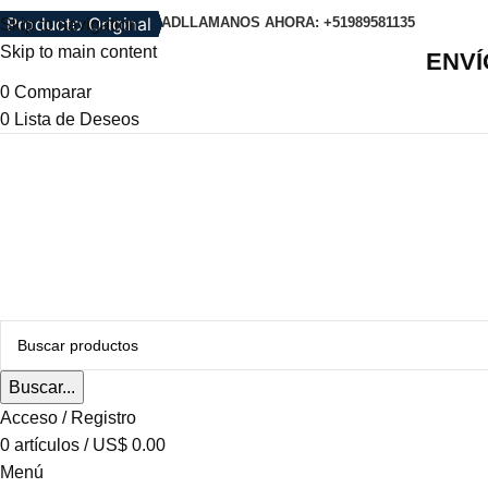
Producto Original
AGOTADO
Producto Original
Producto Original
Producto Original
AGOTADO
Producto Original
Producto Original
Producto Original
POLITICA DE PRIVACIDAD
LLAMANOS AHORA: +51989581135
Skip to navigation
Skip to main content
ENVÍ
0
Comparar
0
Lista de Deseos
Buscar...
Acceso / Registro
0
artículos
/
US$
0.00
Menú