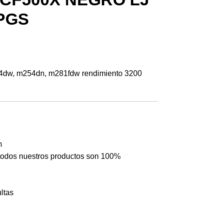
KPGS
254dw, m254dn, m281fdw rendimiento 3200
m
odos nuestros productos son 100%
ltas