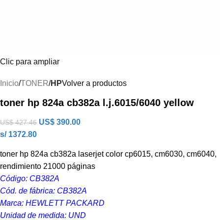
Clic para ampliar
Inicio
TONER
HP
Volver a productos
toner hp 824a cb382a l.j.6015/6040 yellow
US$
390.00
US$
427.46
s/ 1372.80
toner hp 824a cb382a laserjet color cp6015, cm6030, cm6040,
rendimiento 21000 páginas
Código: CB382A
Cód. de fábrica: CB382A
Marca: HEWLETT PACKARD
Unidad de medida: UND